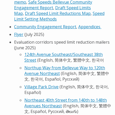
memo
,
Safe Speeds Bellevue Community
Engagement Report
,
Draft Speed Limits
Map
,
Draft Speed Limit Reductions Map
,
Speed
Limit Setting Methods
Community Engagement Report
,
Appendices
Flyer
(July 2025)
Evaluation corridors speed limit reduction mailers
(June 2025)
124th Avenue Southeast/Southeast 38th
Street
(English, 简体中文, 繁體中文, 한국어
Northup Way from Bellevue Way to 120th
Avenue Northeast
(English, 简体中文, 繁體中
文, 한국어, Español, Русский)
Village Park Drive
(English, 简体中文, 한국어,
Español)
Northeast 40th Street from 140th to 148th
Avenues Northeast
(English, 简体中文, 繁體中
文, Español, Русский, తెలుగు)