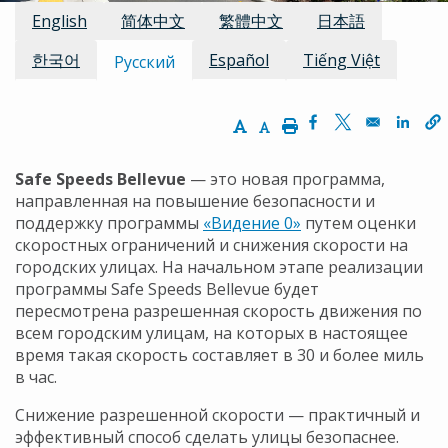
Доступные переводы
English
简体中文
繁體中文
日本語
한국어
Español
Tiếng Việt
Русский
Increase Text Size
Decrease Text Size
Print
Opens in a new w
Opens in a n
Opens
Safe Speeds Bellevue
— это новая программа,
направленная на повышение безопасности и
поддержку программы
«Видение 0»
путем оценки
скоростных ограничений и снижения скорости на
городских улицах. На начальном этапе реализации
программы Safe Speeds Bellevue будет
пересмотрена разрешенная скорость движения по
всем городским улицам, на которых в настоящее
время такая скорость составляет в 30 и более миль
в час.
Снижение разрешенной скорости — практичный и
эффективный способ сделать улицы безопаснее.