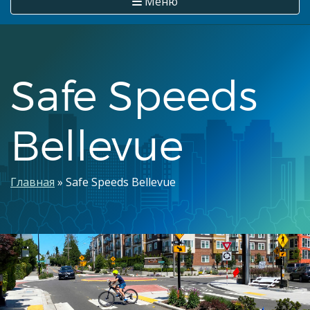
Меню
Safe Speeds
Bellevue
Строка
Главная
Safe Speeds Bellevue
навигации