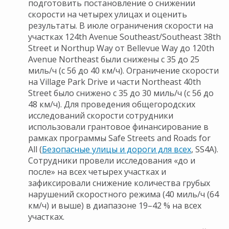
подготовить постановление о снижении
скорости на четырех улицах и оценить
результаты. В июле ограничения скорости на
участках 124th Avenue Southeast/Southeast 38th
Street и Northup Way от Bellevue Way до 120th
Avenue Northeast были снижены с 35 до 25
миль/ч (с 56 до 40 км/ч). Ограничение скорости
на Village Park Drive и части Northeast 40th
Street было снижено с 35 до 30 миль/ч (с 56 до
48 км/ч). Для проведения общегородских
исследований скорости сотрудники
использовали грантовое финансирование в
рамках программы Safe Streets and Roads for
All (
Безопасные улицы и дороги для всех
, SS4A).
Сотрудники провели исследования «до и
после» на всех четырех участках и
зафиксировали снижение количества грубых
нарушений скоростного режима (40 миль/ч (64
км/ч) и выше) в диапазоне 19–42 % на всех
участках.