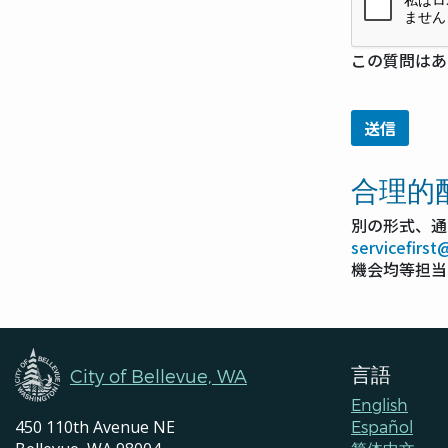
この質問はあ
合理的
別の形式、通
servicefirs
機会均等担当
言語
City of Bellevue, WA
English
450 110th Avenue NE
Español