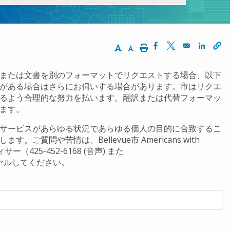
Increase Text Size
Decrease Text Size
Print
Opens in a new wi
Opens in a ne
Opens 
または文書を別のフォーマットでリクエストする場合、以下
がある場合はさらにお伺いする場合があります。市はリクエ
るよう合理的な努力を払います。翻訳または代替フォーマッ
れます。
サービスがあらゆる状況であらゆる個人の目的に合致するこ
問や苦情は、Bellevue市 Americans with
（425-452-6168 (音声) また
イヤルしてください。