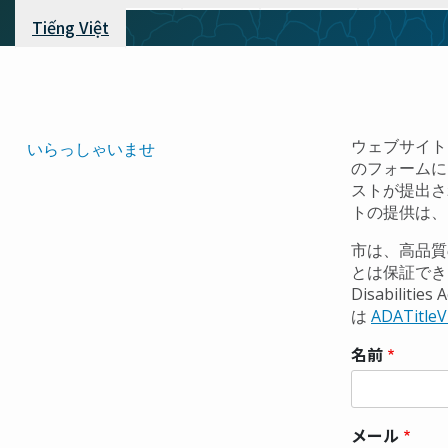
ず
Tiếng Việt
Translated
ウェブサイト
いらっしゃいませ
のフォームに
Pages
ストが提出さ
Navigation
トの提供は、
市は、高品質
とは保証できま
Disabili
は
ADATitleV
名前
連
絡
先
メール