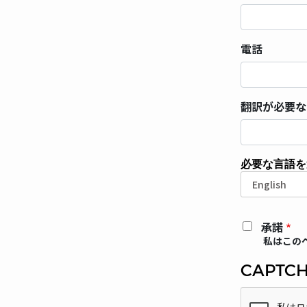
電話
翻訳が必要な
必要な言語を
必
要
な
言
承諾
語
私はこの
を
CAPTC
選
択