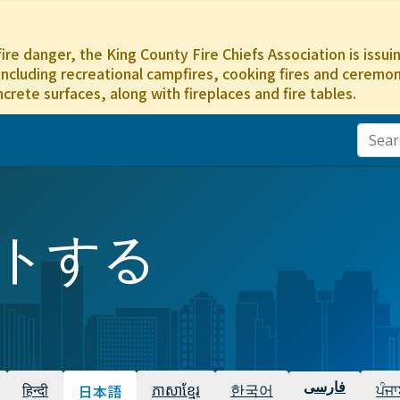
ire danger, the King County Fire Chiefs Association is issu
including recreational campfires, cooking fires and ceremonia
ncrete surfaces, along with fireplaces and fire tables.
トする
हिन्दी
ភាសាខ្មែរ
한국어
ਪੰਜਾ
فارسی
日本語