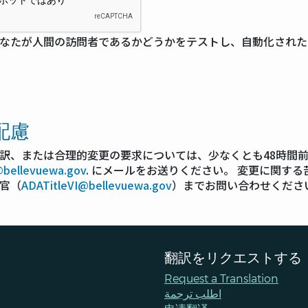
なたが人間の訪問者であるかどうかをテストし、自動化された
配慮
訳、または合理的変更の要求については、少なくとも48時間
t@bellevuewa.gov
. にメールをお送りください。 変更に関する苦
官（
ADATitleVI@bellevuewa.gov
）までお問い合わせくださ
翻訳をリクエストする
Request a Translation
اطلب ترجمة