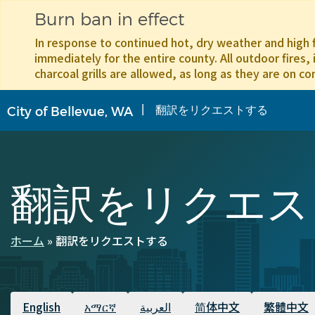
Burn ban in effect
In response to continued hot, dry weather and high f
immediately for the entire county. All outdoor fires, 
charcoal grills are allowed, as long as they are on co
メ
翻訳をリクエストする
City of Bellevue, WA
イ
ン
コ
ン
テ
翻訳をリクエス
ン
ツ
に
移
ホーム
翻訳をリクエストする
パ
動
ン
く
利用可能な翻訳
English
አማርኛ
العربية
简体中文
繁體中文