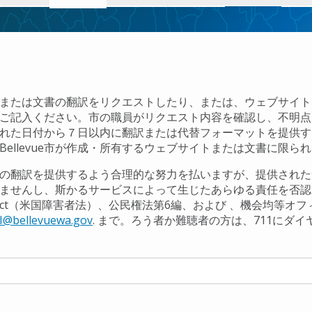
または文書の翻訳をリクエストしたり、または、ウェブサイト
ご記入ください。市の職員がリクエスト内容を確認し、不明点
れた日付から７日以内に翻訳または代替フォーマットを提供す
Bellevue市が作成・所有するウェブサイトまたは文書に限ら
の翻訳を提供するよう合理的な努力を払いますが、提供された
せんし、斯かるサービスによって生じたあらゆる責任を否認します。ご質
ties Act（米国障害者法）、公民権法第6編、および 、機会均等オフィサー
I@bellevuewa.gov
. まで。ろう者か難聴者の方は、711にダ