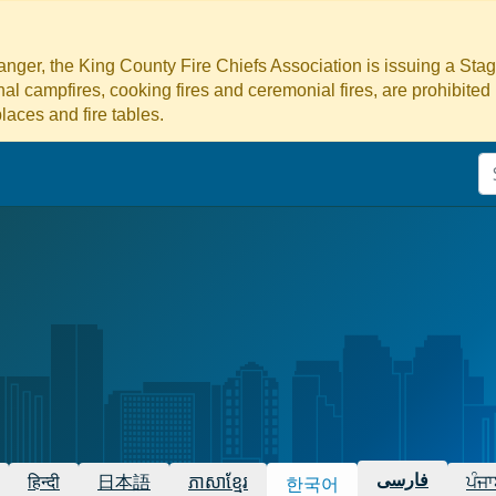
danger, the King County Fire Chiefs Association is issuing a Sta
ional campfires, cooking fires and ceremonial fires, are prohibited
laces and fire tables.
فارسی
हिन्दी
日本語
ភាសាខ្មែរ
ਪੰਜਾ
한국어