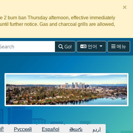
×
ge 2 burn ban Thursday afternoon, effective immediately
 until further notice. Gas and charcoal grills are allowed,
Go!
언어
메뉴
ਬੀ
Русский
Español
తెలుగు
اردو