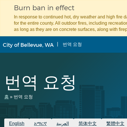
Burn ban in effect
In response to continued hot, dry weather and high fire 
for the entire county. All outdoor fires, including recreat
as long as they are on concrete surfaces, along with firep
주
번역 요청
City of Bellevue, WA
요
콘
텐
츠
로
번역 요청
건
너
뛰
기
이
홈
번역 요청
동
경
이용 가능한 번역
English
አማርኛ
العربية
简体中文
繁體中文