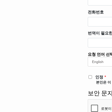
전화번호
번역이 필요한
요청 언어 선
요
청
언
어
인정
선
본인은 이
택
보안 문