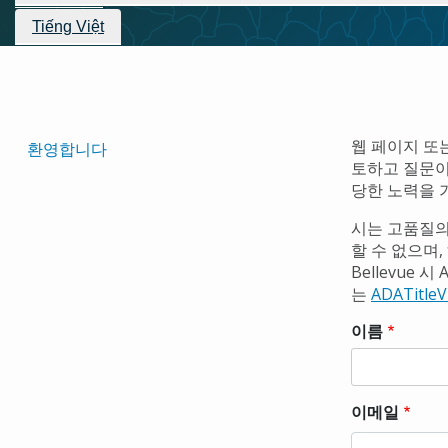
로
Tiếng Việt
Translated
웹 페이지 또
환영합니다
토하고 질문이
Pages
당한 노력을 
Navigation
시는 고품질의
할 수 없으며
Bellevue 시
는
ADATitleV
연
이름
락
처
정
이메일
보