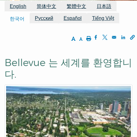
이용 가능한 번역
English
简体中文
繁體中文
日本語
Русский
Español
Tiếng Việt
한국어
Increase Text Size
Decrease Text Size
Print
Opens in a new w
Opens in a ne
Opens
Bellevue 는 세계를 환영합니
다.