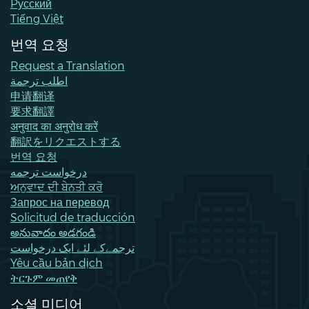
Pусский
Tiếng Việt
번역 요청
Request a Translation
اطلب ترجمة
申请翻译
要求翻譯
अनुवाद का अनुरोध करें
翻訳をリクエストする
번역 요청
درخواست ترجمه
ਅਨੁਵਾਦ ਦੀ ਬੇਨਤੀ ਕਰੋ
Запрос на перевод
Solicitud de traducción
అనువాదం అడగండి
ترجمےکے لئے ایک درخواست
Yêu cầu bản dịch
ትርጉም መጠየቅ
소셜 미디어