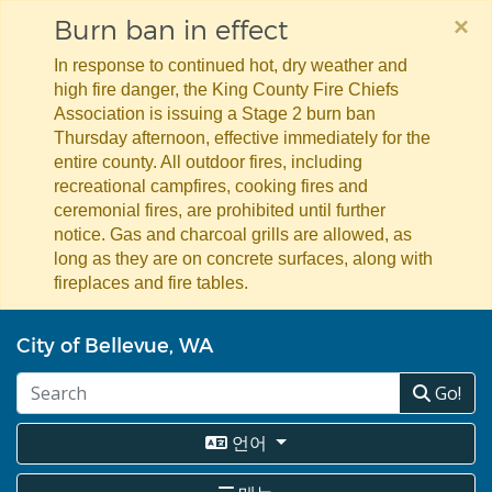
×
Burn ban in effect
In response to continued hot, dry weather and
high fire danger, the King County Fire Chiefs
Association is issuing a Stage 2 burn ban
Thursday afternoon, effective immediately for the
entire county. All outdoor fires, including
recreational campfires, cooking fires and
ceremonial fires, are prohibited until further
notice. Gas and charcoal grills are allowed, as
long as they are on concrete surfaces, along with
fireplaces and fire tables.
주
City of Bellevue, WA
요
콘
Go!
텐
츠
로
언어
건
너