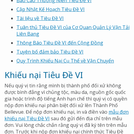
Báo Cáo Thường Niên Tiêu Đề VI
Cập Nhật Kế Hoạch Tiêu Đề VI
Tài liệu về Tiêu Đề VI
Tuân thủ Tiêu Đề VI của Cơ Quan Quản Lý Vận Tải
Liên Bang
Thông Báo Tiêu Đề VI đến Cộng Đồng
Tuyên bố đảm bảo Tiêu Đề VI
Quy Trình Khiếu Nại Cụ Thể về Vận Chuyển
Khiếu nại Tiêu Đề VI
Nếu quý vị tin rằng mình bị thành phố đối xử không
được bình đẳng vì chủng tộc, màu da, nguồn gốc quốc
gia hoặc trình độ tiếng Anh hạn chế thì quý vị có quyền
nộp đơn khiếu nại phân biệt đối xử lên Thành Phố
Bellevue. Để nộp đơn khiếu nại, in và điền vào
mẫu đơn
khiếu nại Tiêu Đề VI
sau đó gửi đến địa chỉ trên mẫu
đơn. Vui lòng chắc chắn rằng quý vị đã ký tên trên mẫu
đơn. Trước khi nộp đơn khiếu nại chính thức Tiêu Đề