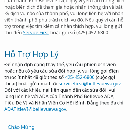
của Thành Phố Bellevue. Nếu quý vị yêu cầu thông dịch
hoặc biên dịch để tham gia hoặc nhận thông tin về bất
kỳ dịch vụ nào của thành phố, vui lòng liên hệ với nhân
viên thành phố phụ trách dịch vụ đó. Nếu quý vị cần hỗ
trợ trong việc tìm kiếm cá nhân thích hợp, vui lòng gửi
thư đến
Service First
hoặc gọi số (425) 452-6800.
Hỗ Trợ Hợp Lý
Để nhận định dạng thay thế, yêu cầu phiên dịch viên
hoặc nếu có yêu cầu sửa đổi hợp lý, vui lòng gọi điện
trước ít nhất 48 giờ theo số
425-452-6800
(cuộc gọi
thoại) hoặc gửi email tới
servicefirst@bellevuewa.gov
.
Đối với các khiếu nại liên quan đến các sửa đổi, vui
lòng liên hệ với ADA của Thành Phố Bellevue ADA,
Tiêu Đề VI và Nhân Viên Cơ Hội Bình Đẳng theo địa chỉ
ADATitleVI@bellevuewa.gov
.
Translated
Chào Mừng