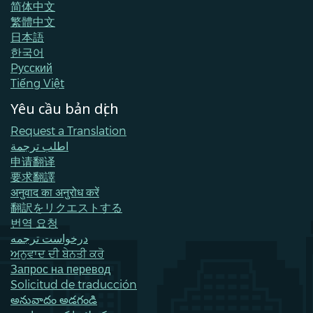
简体中文
繁體中文
日本語
한국어
Pусский
Tiếng Việt
Yêu cầu bản dịch
Request a Translation
اطلب ترجمة
申请翻译
要求翻譯
अनुवाद का अनुरोध करें
翻訳をリクエストする
번역 요청
درخواست ترجمه
ਅਨੁਵਾਦ ਦੀ ਬੇਨਤੀ ਕਰੋ
Запрос на перевод
Solicitud de traducción
అనువాదం అడగండి