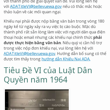
với thành phố để giải quyết vấn đề. Vui lòng liên hệ
với
ADATitleVI@bellevuewa.gov
nếu có thắc mắc hoặc
thảo luận về các mối quan ngại.
Khiếu nại phải được nộp bằng văn bản trong vòng 180
ngày kể từ ngày xảy ra vụ việc bị cáo buộc. Mặc dù
thành phố rất sẵn lòng làm việc với người dân qua điện
thoại hoặc email nhưng các khiếu nại chính thức
phải
được thực hiện bằng văn bản
. Nếu quý vị cần hỗ trợ
trong việc nộp đơn khiếu nại, vui lòng liên hệ với
ADATitleVI@bellevuewa.gov
. Hướng dẫn bổ sung có thể
được tìm thấy trong
hướng dẫn Khiếu Nại ADA.
Tiêu Đề VI của Luật Dân
Quyền năm 1964