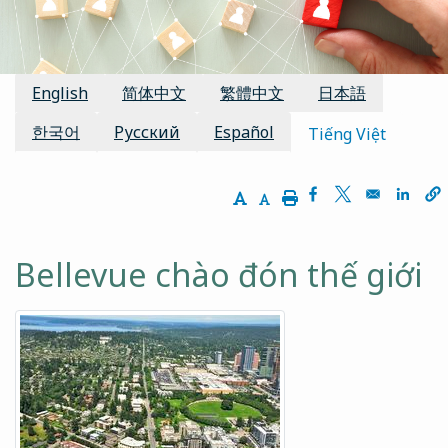
Các bản dịch có sẵn:
English
简体中文
繁體中文
日本語
한국어
Русский
Español
Tiếng Việt
Increase Text Size
Decrease Text Size
Print
Opens in a new 
Opens in a n
Opens
Bellevue chào đón thế giới