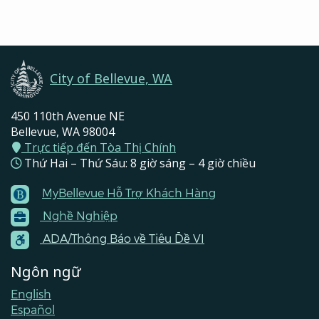
Pages
Navigation
City of Bellevue, WA
450 110th Avenue NE
Bellevue, WA 98004
Trực tiếp đến Tòa Thị Chính
Thứ Hai – Thứ Sáu: 8 giờ sáng – 4 giờ chiều
MyBellevue Hỗ Trợ Khách Hàng
Footer
Nghề Nghiệp
Menu
Contacts
ADA/Thông Báo về Tiêu Đề VI
Ngôn ngữ
English
Español