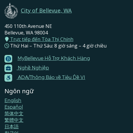
City of Bellevue, WA
450 110th Avenue NE
Bellevue, WA 98004
Trực tiếp đến Tòa Thị Chính
Thứ Hai – Thứ Sáu: 8 giờ sáng – 4 giờ chiều
MyBellevue Hỗ Trợ Khách Hàng
Footer
Nghề Nghiệp
Menu
Contacts
ADA/Thông Báo về Tiêu Đề VI
Ngôn ngữ
English
Español
简体中文
繁體中文
日本語
한국어