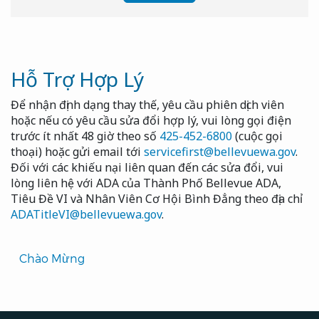
Hỗ Trợ Hợp Lý
Để nhận định dạng thay thế, yêu cầu phiên dịch viên
hoặc nếu có yêu cầu sửa đổi hợp lý, vui lòng gọi điện
trước ít nhất 48 giờ theo số
425-452-6800
(cuộc gọi
thoại) hoặc gửi email tới
servicefirst@bellevuewa.gov
.
Đối với các khiếu nại liên quan đến các sửa đổi, vui
lòng liên hệ với ADA của Thành Phố Bellevue ADA,
Tiêu Đề VI và Nhân Viên Cơ Hội Bình Đẳng theo địa chỉ
ADATitleVI@bellevuewa.gov
.
Translated
Chào Mừng
Pages
Navigation