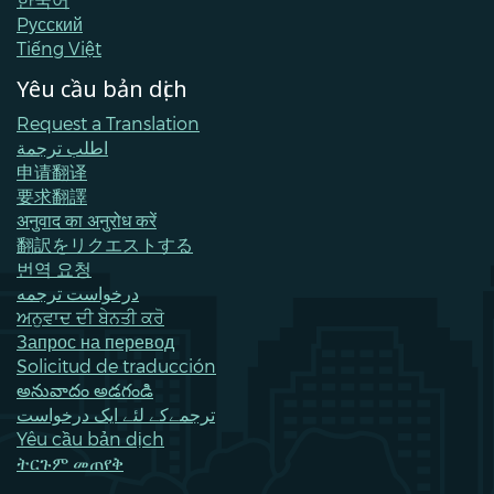
Pусский
Tiếng Việt
Yêu cầu bản dịch
Request a Translation
اطلب ترجمة
申请翻译
要求翻譯
अनुवाद का अनुरोध करें
翻訳をリクエストする
번역 요청
درخواست ترجمه
ਅਨੁਵਾਦ ਦੀ ਬੇਨਤੀ ਕਰੋ
Запрос на перевод
Solicitud de traducción
అనువాదం అడగండి
ترجمےکے لئے ایک درخواست
Yêu cầu bản dịch
ትርጉም መጠየቅ