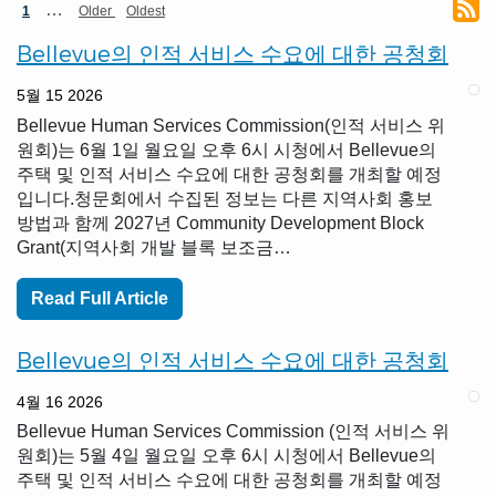
페
현
다
마
…
1
Older
Oldest
재
음
지
이
페
페
막
Bellevue의 인적 서비스 수요에 대한 공청회
이
이
페
지
지
지
이
5월 15 2026
지
지
Bellevue Human Services Commission(인적 서비스 위
정
원회)는 6월 1일 월요일 오후 6시 시청에서 Bellevue의
주택 및 인적 서비스 수요에 대한 공청회를 개최할 예정
입니다.청문회에서 수집된 정보는 다른 지역사회 홍보
방법과 함께 2027년 Community Development Block
Grant(지역사회 개발 블록 보조금…
Read Full Article
Bellevue의 인적 서비스 수요에 대한 공청회
4월 16 2026
Bellevue Human Services Commission (인적 서비스 위
원회)는 5월 4일 월요일 오후 6시 시청에서 Bellevue의
주택 및 인적 서비스 수요에 대한 공청회를 개최할 예정