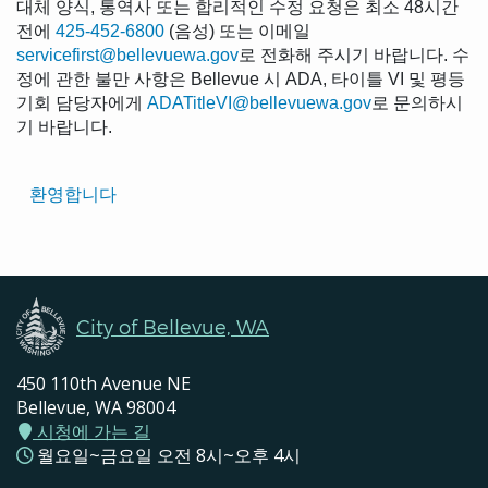
대체 양식, 통역사 또는 합리적인 수정 요청은 최소 48시간
전에
425-452-6800
(음성) 또는 이메일
servicefirst@bellevuewa.gov
로 전화해 주시기 바랍니다. 수
정에 관한 불만 사항은 Bellevue 시 ADA, 타이틀 VI 및 평등
기회 담당자에게
ADATitleVI@bellevuewa.gov
로 문의하시
기 바랍니다.
Translated
환영합니다
Pages
Navigation
City of Bellevue, WA
450 110th Avenue NE
Bellevue, WA 98004
시청에 가는 길
월요일~금요일 오전 8시~오후 4시