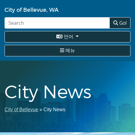
주
City of Bellevue, WA
요
콘
Go!
텐
츠
로
언어
건
너
메뉴
뛰
기
City News
이
City of Bellevue
City News
동