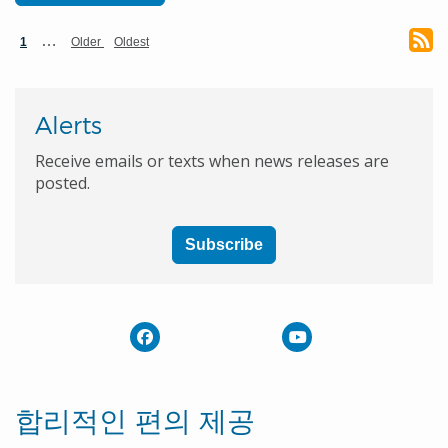
페
현
다
마
…
1
Older
Oldest
재
음
지
이
페
페
막
이
이
페
지
지
지
이
Alerts
지
지
정
Receive emails or texts when news releases are
posted.
Subscribe
합리적인 편의 제공