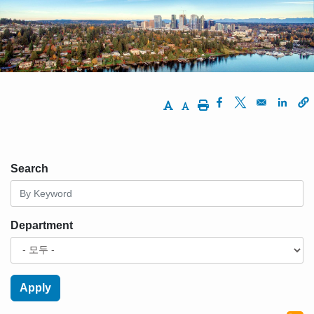
경
로
Increase Text Size
Decrease Text Size
Print
Opens in a new w
Opens in a ne
Opens
Search
Department