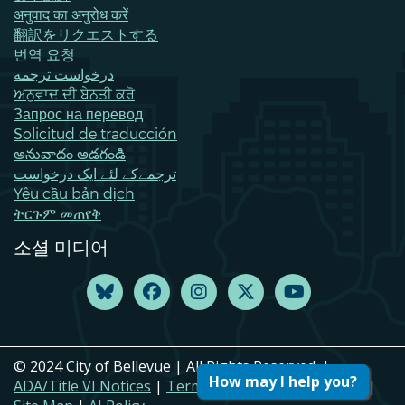
अनुवाद का अनुरोध करें
翻訳をリクエストする
번역 요청
درخواست ترجمه
ਅਨੁਵਾਦ ਦੀ ਬੇਨਤੀ ਕਰੋ
Запрос на перевод
Solicitud de traducción
అనువాదం అడగండి
ترجمےکے لئے ایک درخواست
Yêu cầu bản dịch
ትርጉም መጠየቅ
소셜 미디어
© 2024 City of Bellevue | All Rights Reserved. |
How may I help you?
ADA/Title VI Notices
|
Terms of Use
|
Privacy Policy
|