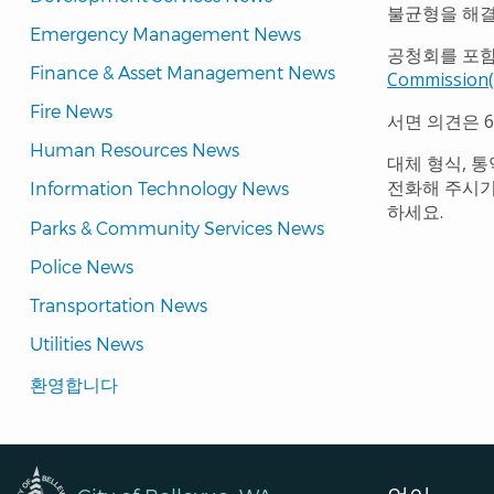
불균형을 해결
Emergency Management News
공청회를 포함
Finance & Asset Management News
Commissi
Fire News
서면 의견은 
Human Resources News
대체 형식, 통
전화해 주시기 
Information Technology News
하세요.
Parks & Community Services News
Police News
Transportation News
Utilities News
Translated
환영합니다
Pages
Navigation