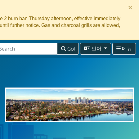
×
ge 2 burn ban Thursday afternoon, effective immediately
 until further notice. Gas and charcoal grills are allowed,
Go!
언어
메뉴