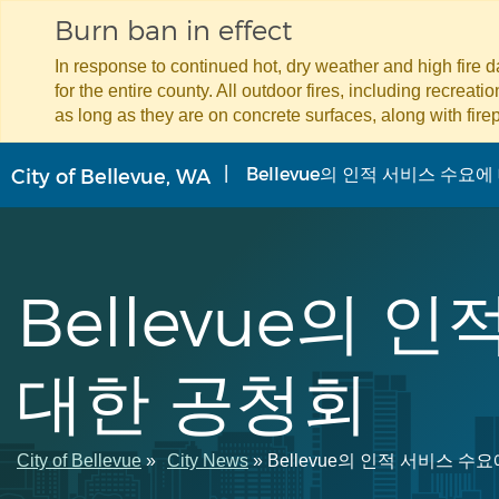
Burn ban in effect
In response to continued hot, dry weather and high fire 
for the entire county. All outdoor fires, including recreat
as long as they are on concrete surfaces, along with firep
주
Bellevue의 인적 서비스 수요
City of Bellevue, WA
요
콘
텐
츠
로
Bellevue의 
건
너
뛰
대한 공청회
기
이
City of Bellevue
City News
Bellevue의 인적 서비스 수