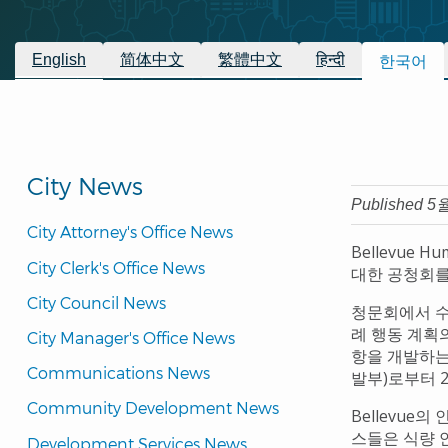
동
경
이용 가능한 번역
English
简体中文
繁體中文
हिन्दी
한국어
로
City News
Published 5
City Attorney's Office News
Bellevue 
City Clerk's Office News
대한 공청회를
City Council News
청문회에서 수집
례 행동 계획의
City Manager's Office News
항을 개발하는 과
Communications News
발부)로부터 
Community Development News
Bellevu
스들은 식량 안
Development Services News