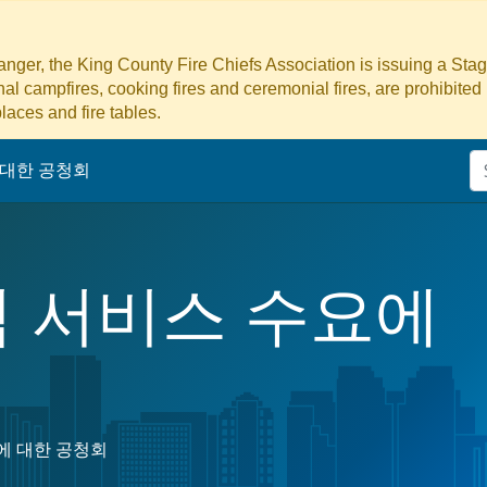
danger, the King County Fire Chiefs Association is issuing a Sta
ional campfires, cooking fires and ceremonial fires, are prohibited
laces and fire tables.
에 대한 공청회
인적 서비스 수요에
요에 대한 공청회