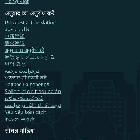
Tiếng Việt
अनुवाद का अनुरोध करें
Request a Translation
اطلب ترجمة
申请翻译
要求翻譯
अनुवाद का अनुरोध करें
翻訳をリクエストする
번역 요청
درخواست ترجمه
ਅਨੁਵਾਦ ਦੀ ਬੇਨਤੀ ਕਰੋ
Запрос на перевод
Solicitud de traducción
అనువాదం అడగండి
ترجمےکے لئے ایک درخواست
Yêu cầu bản dịch
ትርጉም መጠየቅ
सोशल मीडिया