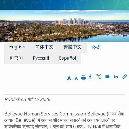
उपलब्ध अनुवाद
English
简体中文
繁體中文
हिन्दी
한국어
Русский
Español
Increase Text Size
Decrease Text Size
Print
Opens in a new 
Opens in a n
Opens
Published मई 15 2026
Bellevue Human Services Commission Bellevue (मानव सेवा
आयोग Bellevue) में आवास और मानव सेवाओं की आवश्यकताओं पर
सार्वजनिक सुनवाई सोमवार, 1 जून को शाम 6 बजे City Hall में आयोजित