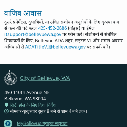
वाजिब आवास
दूसरे फ़ॉर्मैट्स, दुभाषियों, या उचित संशोधन अनुरोधों के लिए कृपया कम
से कम 48 घंटे पहले
425-452-2886
(वॉइस) या ईमेल
itsupport@bellevuewa.gov
पर फ़ोन करें। संशोधनों से संबंधित
शिकायतों के लिए, Bellevue ADA शहर, टाइटल VI और समान अवसर
अधिकारी से
ADATitleVI@bellevuewa.gov
पर संपर्क करें।
City of Bellevue, WA
450 110th Avenue NE
Bellevue, WA 98004
सिटी हॉल के लिए दिशा निर्देश
सोमवार-शुक्रवार सुबह 8 बजे से शाम 4 बजे तक।
MyBellevue ग्राहक सहायता