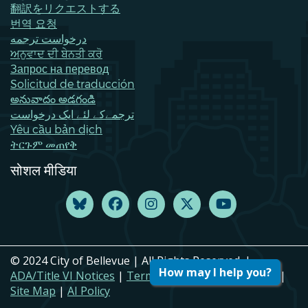
翻訳をリクエストする
번역 요청
درخواست ترجمه
ਅਨੁਵਾਦ ਦੀ ਬੇਨਤੀ ਕਰੋ
Запрос на перевод
Solicitud de traducción
అనువాదం అడగండి
ترجمےکے لئے ایک درخواست
Yêu cầu bản dịch
ትርጉም መጠየቅ
सोशल मीडिया
© 2024 City of Bellevue | All Rights Reserved. |
How may I help you?
ADA/Title VI Notices
|
Terms of Use
|
Privacy Policy
|
Site Map
|
AI Policy