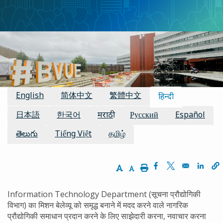
चिन्ह
उपलब्ध अनुवाद
English
简体中文
繁體中文
हिन्दी
日本語
한국어
मराठी
Русский
Español
తెలుగు
Tiếng Việt
தமிழ்
Increase Text Size
Decrease Text Size
Print
Opens in a new 
Opens in a n
Opens
Information Technology Department (सूचना प्रौद्योगिकी
विभाग) का मिशन बेलेव्यू को समृद्ध बनाने में मदद करने वाले नागरिक
प्रौद्योगिकी समाधान प्रदान करने के लिए साझेदारी करना, नवाचार करना