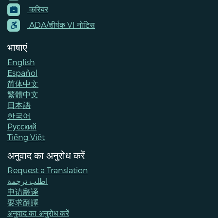
Footer
करियर
Menu
Contacts
ADA/शीर्षक VI नोटिस
भाषाएं
English
Español
简体中文
繁體中文
日本語
한국어
Pусский
Tiếng Việt
अनुवाद का अनुरोध करें
Request a Translation
اطلب ترجمة
申请翻译
要求翻譯
अनुवाद का अनुरोध करें