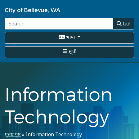
Skip
City of Bellevue, WA
to
main
Go!
content
भाषा
सूची
Information
Technology
पग
मुख्य पृष्ठ
Information Technology