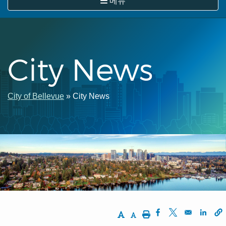
메뉴
뛰
기
City News
이
City of Bellevue
City News
동
경
로
Increase Text Size
Decrease Text Size
Print
Opens in a new w
Opens in a ne
Opens