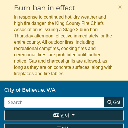
×
Burn ban in effect
In response to continued hot, dry weather and
high fire danger, the King County Fire Chiefs
Association is issuing a Stage 2 burn ban
Thursday afternoon, effective immediately for the
entire county. All outdoor fires, including
recreational campfires, cooking fires and
ceremonial fires, are prohibited until further
notice. Gas and charcoal grills are allowed, as
long as they are on concrete surfaces, along with
fireplaces and fire tables.
주
City of Bellevue, WA
요
콘
Go!
텐
츠
로
언어
건
너