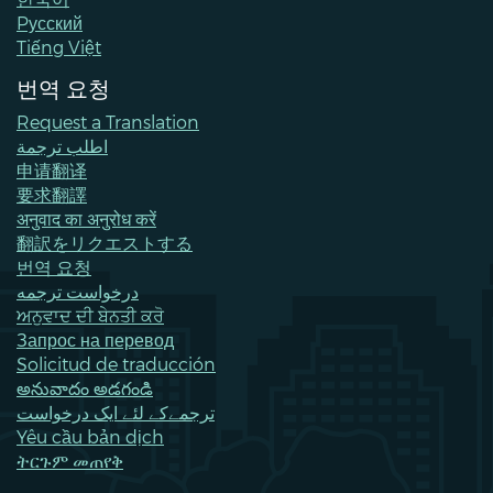
Pусский
Tiếng Việt
번역 요청
Request a Translation
اطلب ترجمة
申请翻译
要求翻譯
अनुवाद का अनुरोध करें
翻訳をリクエストする
번역 요청
درخواست ترجمه
ਅਨੁਵਾਦ ਦੀ ਬੇਨਤੀ ਕਰੋ
Запрос на перевод
Solicitud de traducción
అనువాదం అడగండి
ترجمےکے لئے ایک درخواست
Yêu cầu bản dịch
ትርጉም መጠየቅ