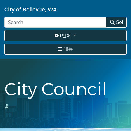
주
City of Bellevue, WA
요
콘
Go!
텐
츠
로
언어
건
너
메뉴
뛰
기
City Council
이
홈
동