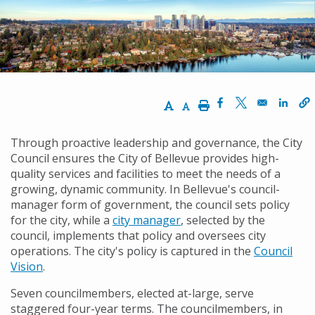
경
로
Increase Text Size
Decrease Text Size
Print
Opens in a new w
Opens in a ne
Opens
Through proactive leadership and governance, the City
Council ensures the City of Bellevue provides high-
quality services and facilities to meet the needs of a
growing, dynamic community. In Bellevue's council-
manager form of government, the council sets policy
for the city, while a
city manager
, selected by the
council, implements that policy and oversees city
operations. The city's policy is captured in the
Council
Vision
.
Seven councilmembers, elected at-large, serve
staggered four-year terms. The councilmembers, in