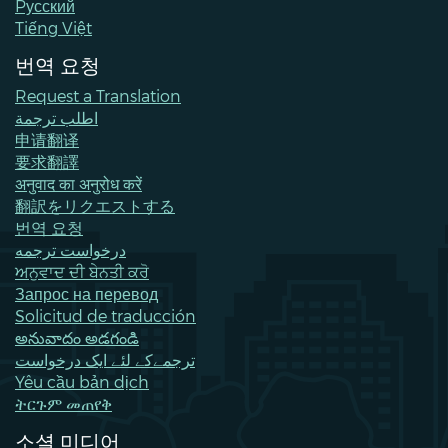
Pусский
Tiếng Việt
번역 요청
Request a Translation
اطلب ترجمة
申请翻译
要求翻譯
अनुवाद का अनुरोध करें
翻訳をリクエストする
번역 요청
درخواست ترجمه
ਅਨੁਵਾਦ ਦੀ ਬੇਨਤੀ ਕਰੋ
Запрос на перевод
Solicitud de traducción
అనువాదం అడగండి
ترجمےکے لئے ایک درخواست
Yêu cầu bản dịch
ትርጉም መጠየቅ
소셜 미디어