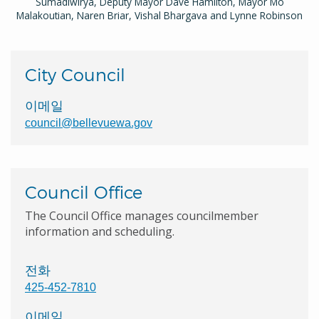
Sumadiwirya, Deputy Mayor Dave Hamilton, Mayor Mo
Malakoutian, Naren Briar, Vishal Bhargava and Lynne Robinson
City Council
이메일
council@bellevuewa.gov
Council Office
The Council Office manages councilmember
information and scheduling.
전화
425-452-7810
이메일