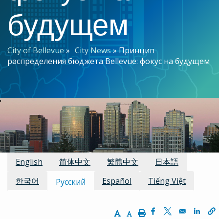
будущем
Строка
City of Bellevue
City News
Принцип
распределения бюджета Bellevue: фокус на будущем
навигации
Доступные переводы
English
简体中文
繁體中文
日本語
한국어
Español
Tiếng Việt
Русский
Increase Text Size
Decrease Text Size
Print
Opens in a new w
Opens in a n
Opens