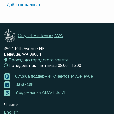
Translated
Добро пожаловать
Pages
Navigation
City of Bellevue, WA
450 110th Avenue NE
Bellevue, WA 98004
Проезд до городского совета
Понедельник - пятница 08:00 - 16:00
Служба поддержки клиентов MyBellevue
Footer
Вакансии
Menu
Contacts
Уведомления ADA/Title VI
Языки
English