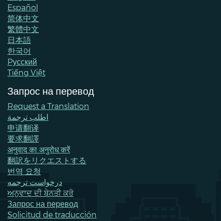
Español
简体中文
繁體中文
日本語
한국어
Pусский
Tiếng Việt
Запрос на перевод
Request a Translation
اطلب ترجمة
申请翻译
要求翻譯
अनुवाद का अनुरोध करें
翻訳をリクエストする
번역 요청
درخواست ترجمه
ਅਨੁਵਾਦ ਦੀ ਬੇਨਤੀ ਕਰੋ
Запрос на перевод
Solicitud de traducción