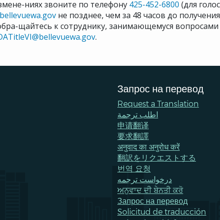
змене-ниях звоните по телефону
425-452-6800
(для голо
@bellevuewa.gov
не позднее, чем за 48 часов до получени
обра-щайтесь к сотруднику, занимающемуся вопросами 
DATitleVI@bellevuewa.gov
.
Запрос на перевод
Request a Translation
اطلب ترجمة
申请翻译
要求翻譯
अनुवाद का अनुरोध करें
翻訳をリクエストする
번역 요청
درخواست ترجمه
ਅਨੁਵਾਦ ਦੀ ਬੇਨਤੀ ਕਰੋ
Запрос на перевод
Solicitud de traducción