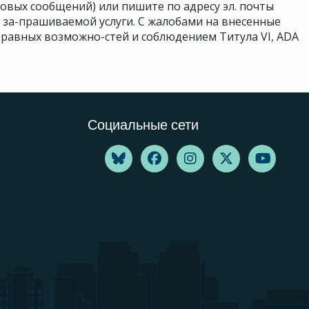
совых сообщений) или пишите по адресу эл. почты
я за-прашиваемой услуги. С жалобами на внесенные
равных возможно-стей и соблюдением Титула VI, ADA
Социальные сети