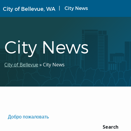
Перейти
City News
City of Bellevue, WA
к
основному
содержанию
City News
Строка
City of Bellevue
City News
навигации
Translated
Добро пожаловать
Pages
Search