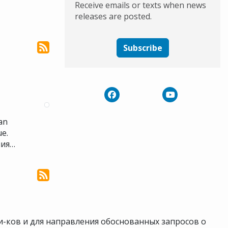
Receive emails or texts when news
releases are posted.
Subscribe
an
e.
ния…
и-ков и для направления обоснованных запросов о