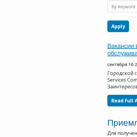
Navigation
Вакансии 
обслужива
сентября 16 
Городской 
Services Co
Заинтересо
Read Full 
Прием
Для получен