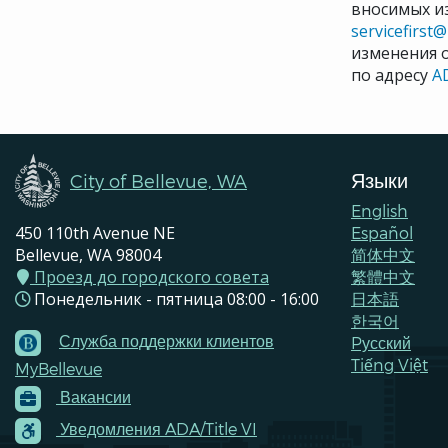
вносимых и
servicefirst
изменения 
по адресу
A
Языки
City of Bellevue, WA
English
450 110th Avenue NE
Español
Bellevue, WA 98004
简体中文
Проезд до городского совета
繁體中文
Понедельник - пятница 08:00 - 16:00
日本語
한국어
Служба поддержки клиентов
Pусский
Footer
Tiếng Việt
MyBellevue
Menu
Вакансии
Contacts
Уведомления ADA/Title VI