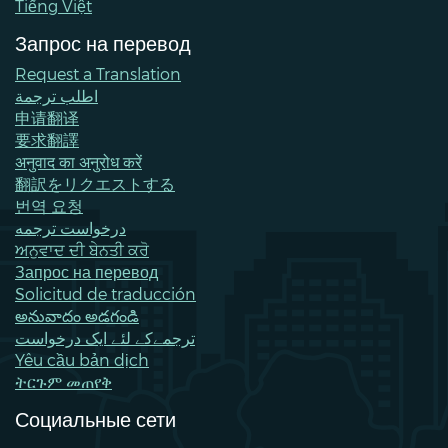
Tiếng Việt
Запрос на перевод
Request a Translation
اطلب ترجمة
申请翻译
要求翻譯
अनुवाद का अनुरोध करें
翻訳をリクエストする
번역 요청
درخواست ترجمه
ਅਨੁਵਾਦ ਦੀ ਬੇਨਤੀ ਕਰੋ
Запрос на перевод
Solicitud de traducción
అనువాదం అడగండి
ترجمےکے لئے ایک درخواست
Yêu cầu bản dịch
ትርጉም መጠየቅ
Социальные сети