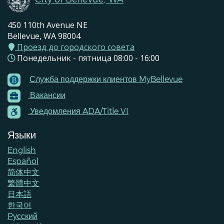
450 110th Avenue NE
Bellevue, WA 98004
Проезд до городского совета
Понедельник - пятница 08:00 - 16:00
Служба поддержки клиентов MyBellevue
Footer
Вакансии
Menu
Contacts
Уведомления ADA/Title VI
Языки
English
Español
简体中文
繁體中文
日本語
한국어
Pусский