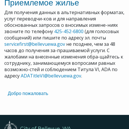
Приемлемое жилье
Для получения данных в альтернативных форматах,
услуг переводчи-ков и для направления
обоснованных запросов о вносимых измене-ниях
звоните по телефону
425-452-6800
(для голосовых
сообщений) или пишите по адресу эл. почты
servicefirst@bellevuewa.gov
не позднее, чем за 48
часов до получения за-прашиваемой услуги. С
жалобами на внесенные изменения обра-щайтесь к
сотруднику, занимающемуся вопросами равных
возможно-стей и соблюдением Титула VI, ADA по
адресу
ADATitleVI@bellevuewa.gov
.
Translated
Добро пожаловать
Pages
Navigation
City of Bellevue, WA