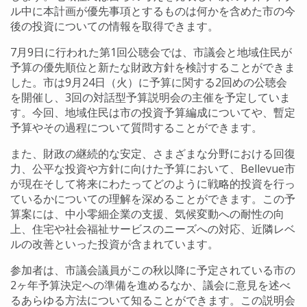
ル中に本計画が優先事項とするものは何かを含めた市の今
後の投資についての情報を取得できます。
7月9日に行われた第1回公聴会では、市議会と地域住民が
予算の優先順位と新たな財政方針を検討することができま
した。市は9月24日（火）に予算に関する2回めの公聴会
を開催し、3回の対話型予算説明会の主催を予定していま
す。今回、地域住民は市の投資予算編成についてや、暫定
予算やその過程について質問することができます。
また、財政の継続的な安定、さまざまな分野における回復
力、公平な投資や方針に向けた予算において、Bellevue市
が現在そして将来にわたってどのように戦略的投資を行っ
ているかについての理解を深めることができます。この予
算案には、中小零細企業の支援、気候変動への耐性の向
上、住宅や社会福祉サービスのニーズへの対応、近隣レベ
ルの改善といった投資が含まれています。
参加者は、市議会議員がこの秋以降に予定されている市の
2ヶ年予算決定への準備を進めるなか、議会に意見を述べ
るあらゆる方法について知ることができます。この説明会