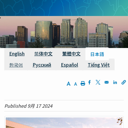
ン
く
ず
利用可能な翻訳
English
简体中文
繁體中文
日本語
한국어
Русский
Español
Tiếng Việt
Increase Text Size
Decrease Text Size
Print
Opens in a new w
Opens in a n
Opens
Published 9月 17 2024