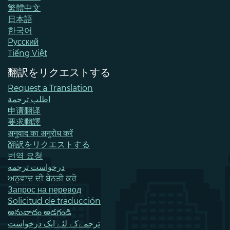
繁體中文
日本語
한국어
Pусский
Tiếng Việt
翻訳をリクエストする
Request a Translation
اطلب ترجمة
申请翻译
要求翻譯
अनुवाद का अनुरोध करें
翻訳をリクエストする
번역 요청
درخواست ترجمه
ਅਨੁਵਾਦ ਦੀ ਬੇਨਤੀ ਕਰੋ
Запрос на перевод
Solicitud de traducción
అనువాదం అడగండి
ترجمےکے لئے ایک درخواست