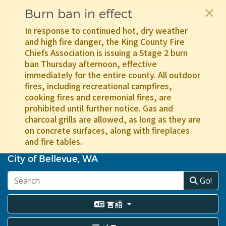
×
Burn ban in effect
In response to continued hot, dry weather
and high fire danger, the King County Fire
Chiefs Association is issuing a Stage 2 burn
ban Thursday afternoon, effective
immediately for the entire county. All outdoor
fires, including recreational campfires,
cooking fires and ceremonial fires, are
prohibited until further notice. Gas and
charcoal grills are allowed, as long as they are
on concrete surfaces, along with fireplaces
and fire tables.
メ
イ
City of Bellevue, WA
ン
コ
Go!
ン
テ
言語
ン
ツ