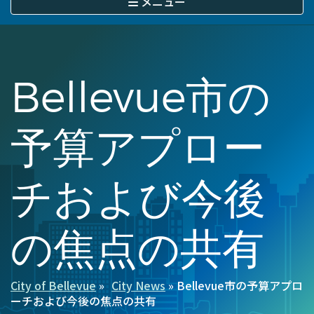
メニュー
に
移
動
Bellevue市の
予算アプロー
チおよび今後
の焦点の共有
City of Bellevue
City News
Bellevue市の予算アプロ
パ
ーチおよび今後の焦点の共有