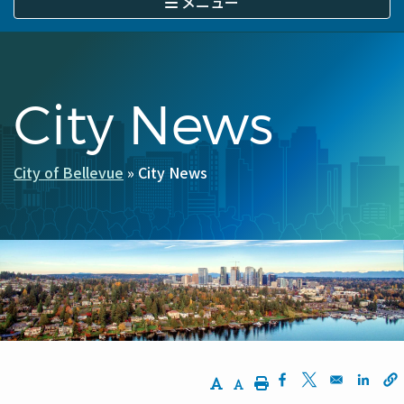
メニュー
に
移
動
City News
City of Bellevue
City News
パ
ン
く
ず
Increase Text Size
Decrease Text Size
Print
Opens in a new w
Opens in a n
Opens