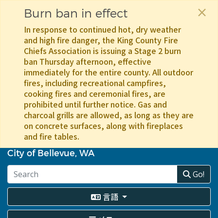
×
Burn ban in effect
In response to continued hot, dry weather
and high fire danger, the King County Fire
Chiefs Association is issuing a Stage 2 burn
ban Thursday afternoon, effective
immediately for the entire county. All outdoor
fires, including recreational campfires,
cooking fires and ceremonial fires, are
prohibited until further notice. Gas and
charcoal grills are allowed, as long as they are
on concrete surfaces, along with fireplaces
and fire tables.
メ
イ
City of Bellevue, WA
ン
コ
Go!
ン
テ
言語
ン
ツ