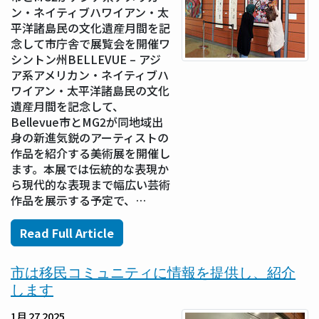
ン・ネイティブハワイアン・太
平洋諸島民の文化遺産月間を記
念して市庁舎で展覧会を開催ワ
シントン州BELLEVUE – アジ
ア系アメリカン・ネイティブハ
ワイアン・太平洋諸島民の文化
遺産月間を記念して、
Bellevue市とMG2が同地域出
身の新進気鋭のアーティストの
作品を紹介する美術展を開催し
ます。本展では伝統的な表現か
ら現代的な表現まで幅広い芸術
作品を展示する予定で、…
Read Full Article
市は移民コミュニティに情報を提供し、紹介
します
1月 27 2025