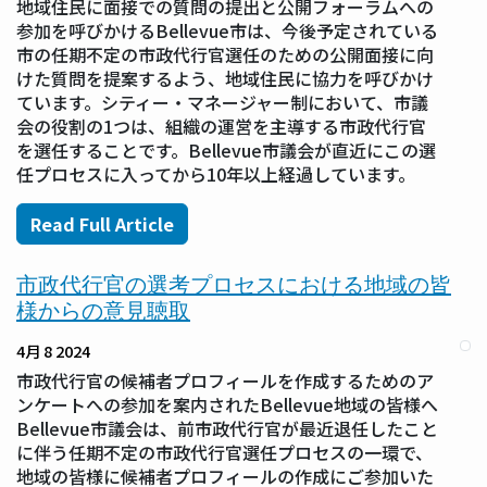
地域住民に面接での質問の提出と公開フォーラムへの
参加を呼びかけるBellevue市は、今後予定されている
市の任期不定の市政代行官選任のための公開面接に向
けた質問を提案するよう、地域住民に協力を呼びかけ
ています。シティー・マネージャー制において、市議
会の役割の1つは、組織の運営を主導する市政代行官
を選任することです。Bellevue市議会が直近にこの選
任プロセスに入ってから10年以上経過しています。
Read Full Article
市政代行官の選考プロセスにおける地域の皆
様からの意見聴取
4月 8 2024
市政代行官の候補者プロフィールを作成するためのア
ンケートへの参加を案内されたBellevue地域の皆様へ
Bellevue市議会は、前市政代行官が最近退任したこと
に伴う任期不定の市政代行官選任プロセスの一環で、
地域の皆様に候補者プロフィールの作成にご参加いた