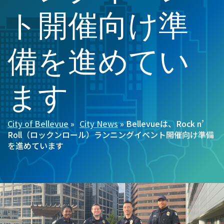
ト開催向け準
備を進めてい
ます
City of Bellevue
City News
Bellevueは、Rock n’
パ
Roll（ロックンロール）ランニングイベント開催向け準備
ン
を進めています
く
ず