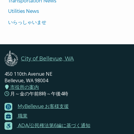
Transportation News
Utilities News
Translated
いらっしゃいませ
Pages
Navigation
City of Bellevue, WA
450 110th Avenue NE
Bellevue, WA 98004
市役所の案内
月～金の午前8時～午後4時
MyBellevue お客様支援
Footer
職業
Menu
Contacts
ADA/公民権法第6編に基づく通知