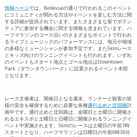
情報ページ
では、Bellevueの通りで行われるこのイベント
にコミュニティが関わる方法やイベントを楽しむ方法に関
する詳細が提供されています。またさまざまな形でボラン
ティアに参加する機会に関する情報も含まれています。ハ
ーフマラソンのコース沿いのさまざまなポイントで行われ
るライブミュージックのパフォーマンスには、地元や地域
の多様なミュージシャンが参加予定です。また5kmレース
とキッズ向けのランニングイベントも行われます。いずれ
のイベントもスタート地点とゴール地点はDowntown
Park（ダウンタウンパーク）に設置されるイベント本部
となります。
レース主催者は、開催日となる週末、ランナーと観客の皆
様の安全を確保するために必要な各種
通行止めと迂回路
計
画中です。通行止めと迂回路は、金曜日と土曜日に開催さ
れるエキスポと土曜日と日曜日に開催されるランニングイ
ベント中実施されます。5kmのレースは土曜日の午前7時
スタートとなり、ハーフマラソンは日曜日の午前6時30分