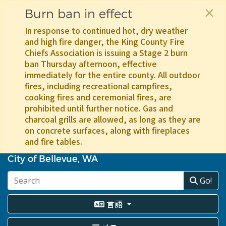
×
Burn ban in effect
In response to continued hot, dry weather
and high fire danger, the King County Fire
Chiefs Association is issuing a Stage 2 burn
ban Thursday afternoon, effective
immediately for the entire county. All outdoor
fires, including recreational campfires,
cooking fires and ceremonial fires, are
prohibited until further notice. Gas and
charcoal grills are allowed, as long as they are
on concrete surfaces, along with fireplaces
and fire tables.
メ
イ
City of Bellevue, WA
ン
コ
Go!
ン
テ
言語
ン
ツ