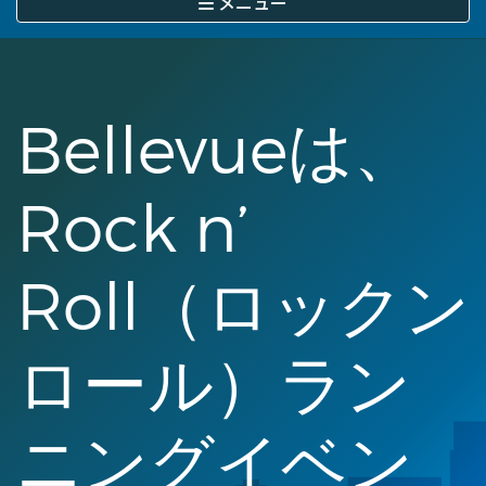
メニュー
に
移
動
Bellevueは、
Rock n’
Roll（ロックン
ロール）ラン
ニングイベン