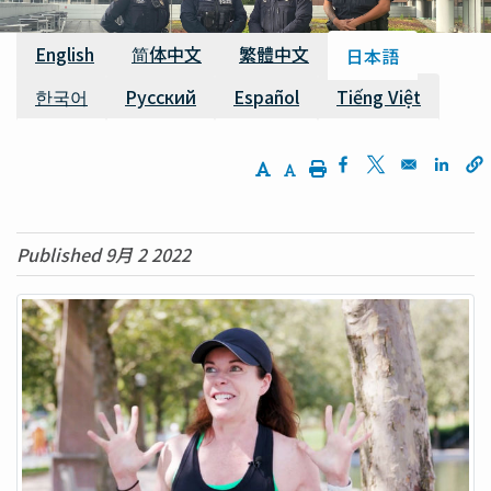
利用可能な翻訳
English
简体中文
繁體中文
日本語
한국어
Русский
Español
Tiếng Việt
Increase Text Size
Decrease Text Size
Print
Opens in a new w
Opens in a n
Opens
Published 9月 2 2022