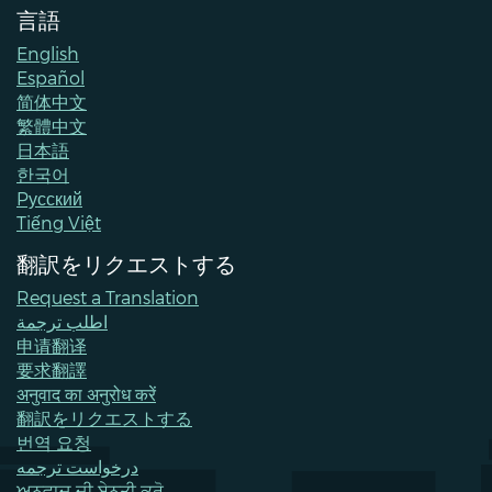
言語
English
Español
简体中文
繁體中文
日本語
한국어
Pусский
Tiếng Việt
翻訳をリクエストする
Request a Translation
اطلب ترجمة
申请翻译
要求翻譯
अनुवाद का अनुरोध करें
翻訳をリクエストする
번역 요청
درخواست ترجمه
ਅਨੁਵਾਦ ਦੀ ਬੇਨਤੀ ਕਰੋ