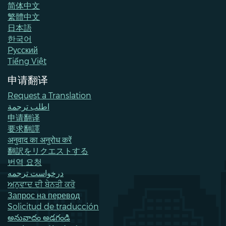
简体中文
繁體中文
日本語
한국어
Pусский
Tiếng Việt
申请翻译
Request a Translation
اطلب ترجمة
申请翻译
要求翻譯
अनुवाद का अनुरोध करें
翻訳をリクエストする
번역 요청
درخواست ترجمه
ਅਨੁਵਾਦ ਦੀ ਬੇਨਤੀ ਕਰੋ
Запрос на перевод
Solicitud de traducción
అనువాదం అడగండి