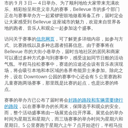
市的 9 月 3 日— 4 日举办。为了顺利地给大家带来充满欢
乐、精彩纷呈和意义非凡的赛事，Bellevue 市的多个部门
正在与赛事举办方一起紧锣密鼓地做着筹备工作，届时定会
让大家感受到 Bellevue 这座城市的魅力，欢迎来自世界各
地的跑者、音乐人和观众一起参加这个盛事。
访问关于赛事的
信息网页
，可了解更多详细内容，如参与方
式、比赛路线以及多种志愿者招募信息。由于赛事将在
Bellevue 市的大街小巷举办，届时当地社区的居民和商家
可以通过多种方式参与到赛事中，感受这如同节日般的活动
气氛。半程马拉松赛事中，赛道的沿途还会设有音乐表演现
场，将会吸引本地和本区域的各界奇能异士来参加。除此之
外，设在 Downtown 公园的赛事中心还会有 5 公里赛跑和
儿童赛跑两场赛事，那里既是比赛的起点，也是比赛的终
点。
赛事的举办方已公布了届时将会
封路的路段和车辆需要绕行
的路段
，以在赛事举办的长周末，保障选手和观众的安全。
而，整个活动盛事将由一场展览会拉开序幕。展览会的举办
时间为星期五和星期六，而三场赛事的举办时间为星期六和
星期日。5 公里赛跑于星期六上午 7 点开始进行，半程马拉