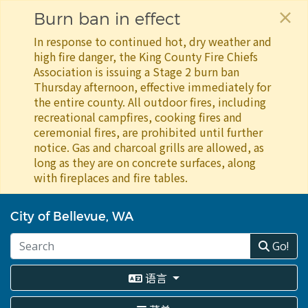
×
Burn ban in effect
In response to continued hot, dry weather and
high fire danger, the King County Fire Chiefs
Association is issuing a Stage 2 burn ban
Thursday afternoon, effective immediately for
the entire county. All outdoor fires, including
recreational campfires, cooking fires and
ceremonial fires, are prohibited until further
notice. Gas and charcoal grills are allowed, as
long as they are on concrete surfaces, along
with fireplaces and fire tables.
跳
转
City of Bellevue, WA
到
主
Go!
要
内
语言
容