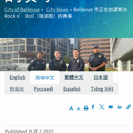
City of Bellevue
City News
Bellevue 市正在加紧筹办
面
Rock n’ Roll（摇滚跑）的赛事
包
屑
可用翻译
English
繁體中文
日本語
简体中文
한국어
Русский
Español
Tiếng Việt
Increase Text Size
Decrease Text Size
Print
Opens in a new w
Opens in a n
Opens
Published 九月 2 2022