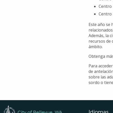
Centro 
Centro 
Este año se h
relacionados 
Además, la c
recursos de 
ámbito.
Obtenga más 
Para acceder
de antelació
sobre las ad
sordo o tien
Idiomas
City of Bellevue, WA