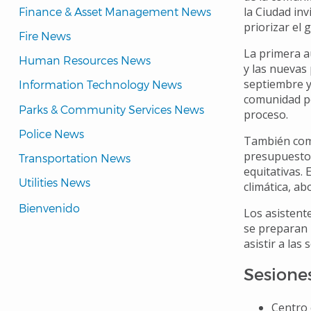
la Ciudad inv
Finance & Asset Management News
priorizar el 
Fire News
La primera a
Human Resources News
y las nuevas
septiembre y
Information Technology News
comunidad po
Parks & Community Services News
proceso.
Police News
También comp
presupuesto q
Transportation News
equitativas.
Utilities News
climática, a
Translated
Bienvenido 
Los asistent
Pages
se preparan 
asistir a las
Navigation
Sesione
Centro 