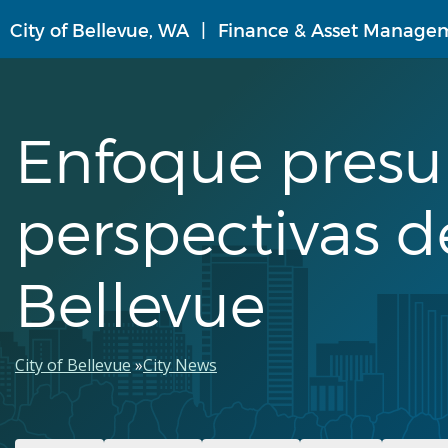
Pasar
City of Bellevue, WA
Finance & Asset Manage
al
contenido
principal
Enfoque presu
perspectivas d
Bellevue
Ruta
City of Bellevue
City News
de