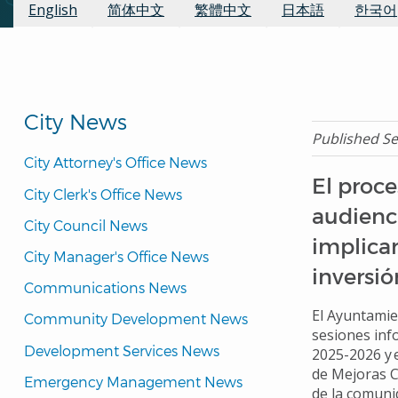
navegación
Traducciones disponibles:
English
简体中文
繁體中文
日本語
한국어
City News
Published S
City Attorney's Office News
El proce
City Clerk's Office News
audienci
City Council News
implicar
City Manager's Office News
inversió
Communications News
El Ayuntamie
Community Development News
sesiones inf
Development Services News
2025-2026 y 
de Mejoras C
Emergency Management News
de la comuni