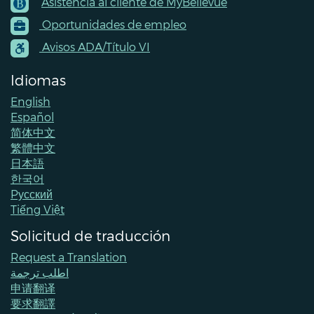
Asistencia al cliente de MyBellevue
Footer
Oportunidades de empleo
Menu
Contacts
Avisos ADA/Título VI
Idiomas
English
Español
简体中文
繁體中文
日本語
한국어
Pусский
Tiếng Việt
Solicitud de traducción
Request a Translation
اطلب ترجمة
申请翻译
要求翻譯