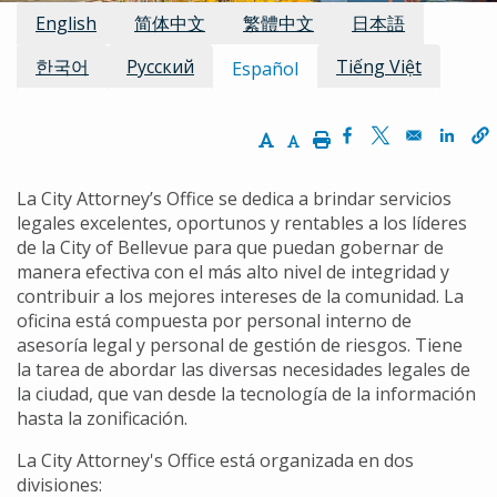
Traducciones disponibles:
English
简体中文
繁體中文
日本語
한국어
Русский
Tiếng Việt
Español
Increase Text Size
Decrease Text Size
Print
Opens in a new w
Opens in a n
Opens
La City Attorney’s Office se dedica a brindar servicios
legales excelentes, oportunos y rentables a los líderes
de la City of Bellevue para que puedan gobernar de
manera efectiva con el más alto nivel de integridad y
contribuir a los mejores intereses de la comunidad. La
oficina está compuesta por personal interno de
asesoría legal y personal de gestión de riesgos. Tiene
la tarea de abordar las diversas necesidades legales de
la ciudad, que van desde la tecnología de la información
hasta la zonificación.
La City Attorney's Office está organizada en dos
divisiones: