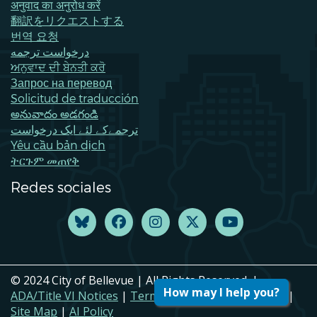
अनुवाद का अनुरोध करें
翻訳をリクエストする
번역 요청
درخواست ترجمه
ਅਨੁਵਾਦ ਦੀ ਬੇਨਤੀ ਕਰੋ
Запрос на перевод
Solicitud de traducción
అనువాదం అడగండి
ترجمےکے لئے ایک درخواست
Yêu cầu bản dịch
ትርጉም መጠየቅ
Redes sociales
© 2024 City of Bellevue | All Rights Reserved. |
How may I help you?
ADA/Title VI Notices
|
Terms of Use
|
Privacy Policy
|
Site Map
|
AI Policy