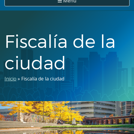
Menú
Fiscalía de la
ciudad
Ruta
Inicio
Fiscalía de la ciudad
de
navegación