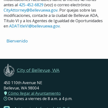
antes al
425-452-6829
(voz) o correo electrónico
CityAttorney@Bellevuewa.gov
. Por quejas sobre las
modificaciones, contacte a la ciudad de Bellevue ADA,
Título VI y a los Agentes de Igualdad de Oportunidades
en
ADATitleVI@bellevuewa.gov
.
Translated
Bienvenido 
Pages
Navigation
City of Bellevue, WA
450 110th Avenue NE
Bellevue, WA 98004
Cómo llegar al Ayuntamiento
De lunes a viernes de 8 a.m. a 4 p.m.