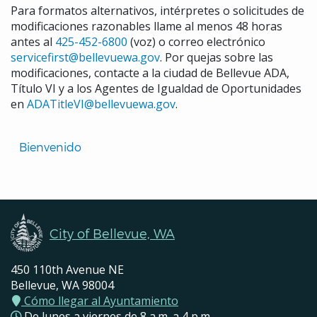
Para formatos alternativos, intérpretes o solicitudes de
modificaciones razonables llame al menos 48 horas
antes al
425-452-6800
(voz) o correo electrónico
servicefirst@bellevuewa.gov
. Por quejas sobre las
modificaciones, contacte a la ciudad de Bellevue ADA,
Título VI y a los Agentes de Igualdad de Oportunidades
en
ADATitleVI@bellevuewa.gov
.
Translated
Bienvenido 
Pages
Navigation
City of Bellevue, WA
450 110th Avenue NE
Bellevue, WA 98004
Cómo llegar al Ayuntamiento
De lunes a viernes de 8 a.m. a 4 p.m.