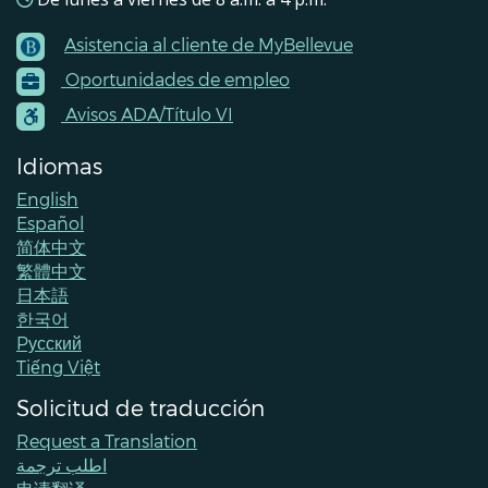
Asistencia al cliente de MyBellevue
Footer
Oportunidades de empleo
Menu
Contacts
Avisos ADA/Título VI
Idiomas
English
Español
简体中文
繁體中文
日本語
한국어
Pусский
Tiếng Việt
Solicitud de traducción
Request a Translation
اطلب ترجمة