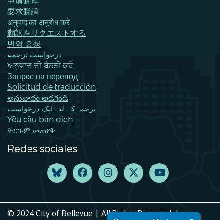
申请翻译
要求翻譯
अनुवाद का अनुरोध करें
翻訳をリクエストする
번역 요청
درخواست ترجمه
ਅਨੁਵਾਦ ਦੀ ਬੇਨਤੀ ਕਰੋ
Запрос на перевод
Solicitud de traducción
అనువాదం అడగండి
ترجمےکے لئے ایک درخواست
Yêu cầu bản dịch
ትርጉም መጠየቅ
Redes sociales
© 2024 City of Bellevue | All Rights Reserved. |