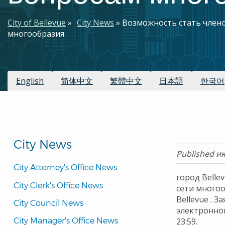
Строка
City of Bellevue
City News
Возможность стать члено
многообразия
навигации
Доступные переводы
English
简体中文
繁體中文
日本語
한국어
City News
Published и
City Attorney's Office News
город Belle
City Clerk's Office News
сети много
Bellevue . 
City Council News
электронной
City Manager's Office News
23:59.