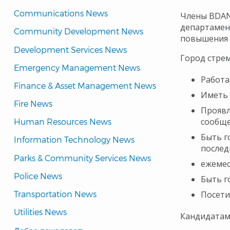
Communications News
Члены BDAN
департамент
Community Development News
повышения 
Development Services News
Город стре
Emergency Management News
Работа
Finance & Asset Management News
Иметь 
Fire News
Проявл
сообще
Human Resources News
Быть г
Information Technology News
послед
Parks & Community Services News
ежемес
Police News
Быть г
Transportation News
Посети
Utilities News
Кандидатам