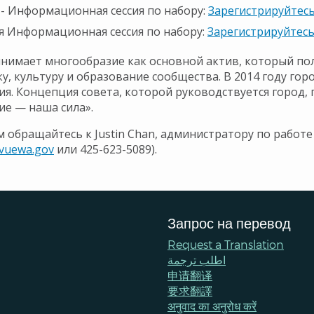
 - Информационная сессия по набору:
Зарегистрируйтес
я Информационная сессия по набору:
Зарегистрируйтес
ринимает многообразие как основной актив, который п
у, культуру и образование сообщества. В 2014 году го
я. Концепция совета, которой руководствуется город, г
ие — наша сила».
 обращайтесь к Justin Chan, администратору по работ
evuewa.gov
или 425-623-5089).
Запрос на перевод
Request a Translation
اطلب ترجمة
申请翻译
要求翻譯
अनुवाद का अनुरोध करें