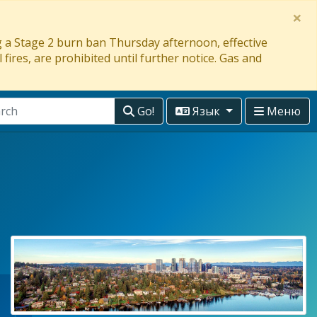
×
ng a Stage 2 burn ban Thursday afternoon, effective
 fires, are prohibited until further notice. Gas and
Go!
Язык
Меню