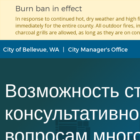
Burn ban in effect
In response to continued hot, dry weather and high fi
immediately for the entire county. All outdoor fires, i
charcoal grills are allowed, as long as they are on con
Перейти
City of Bellevue, WA
City Manager's Office
к
основному
содержанию
Возможность с
консультативно
вопросам мног