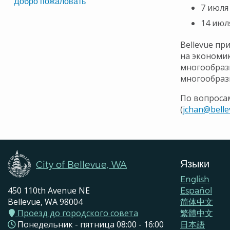
Translated
Добро пожаловать
7 июля
Pages
14 июл
Navigation
Bellevue п
на экономик
многообрази
многообраз
По вопросам
(
jchan@bell
Языки
City of Bellevue, WA
English
450 110th Avenue NE
Español
Bellevue, WA 98004
简体中文
Проезд до городского совета
繁體中文
Понедельник - пятница 08:00 - 16:00
日本語