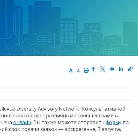
Increase Text Size
Decrease Text Size
Print
Opens in a new wi
Opens in a ne
Opens 
levue Diversity Advisory Network (Консультативной
отношения города с различными сообществами в
олнена
онлайн
. Вы также можете отправить
форму
по
ий срок подачи заявок — воскресенье, 7 августа,