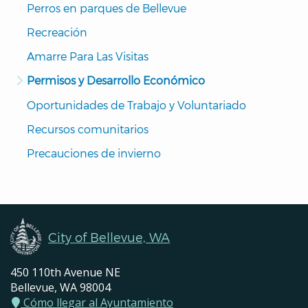
Pages
Perros en parques de Bellevue
Navigation
Recreación
Amarre Para Las Visitas
Permisos y Desarrollo Económico
Oportunidades de Trabajo y Voluntariado
Recursos comunitarios
Precauciones de invierno
City of Bellevue, WA
450 110th Avenue NE
Bellevue, WA 98004
Cómo llegar al Ayuntamiento