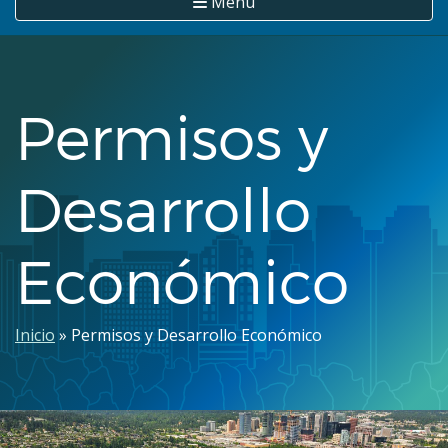
Menú
Permisos y
Desarrollo
Económico
Ruta
Inicio
Permisos y Desarrollo Económico
de
navegación