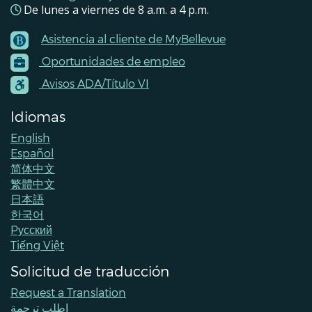
De lunes a viernes de 8 a.m. a 4 p.m.
Asistencia al cliente de MyBellevue
Footer
Oportunidades de empleo
Menu
Contacts
Avisos ADA/Título VI
Idiomas
English
Español
简体中文
繁體中文
日本語
한국어
Pусский
Tiếng Việt
Solicitud de traducción
Request a Translation
اطلب ترجمة