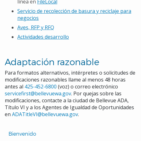
línea en
FileLocal
Servicio de recolección de basura y reciclaje para
negocios
Aves, RFP y RFQ
Actividades desarrollo
Adaptación razonable
Para formatos alternativos, intérpretes o solicitudes de
modificaciones razonables llame al menos 48 horas
antes al
425-452-6800
(voz) o correo electrónico
servicefirst@bellevuewa.gov
. Por quejas sobre las
modificaciones, contacte a la ciudad de Bellevue ADA,
Título VI y a los Agentes de Igualdad de Oportunidades
en
ADATitleVI@bellevuewa.gov
.
Translated
Bienvenido 