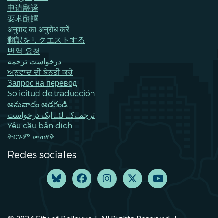
申请翻译
要求翻譯
अनुवाद का अनुरोध करें
翻訳をリクエストする
번역 요청
درخواست ترجمه
ਅਨੁਵਾਦ ਦੀ ਬੇਨਤੀ ਕਰੋ
Запрос на перевод
Solicitud de traducción
అనువాదం అడగండి
ترجمےکے لئے ایک درخواست
Yêu cầu bản dịch
ትርጉም መጠየቅ
Redes sociales