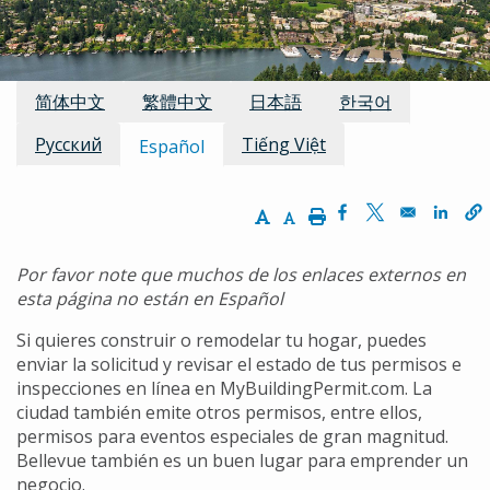
Traducciones disponibles:
简体中文
繁體中文
日本語
한국어
Русский
Tiếng Việt
Español
Increase Text Size
Decrease Text Size
Print
Opens in a new w
Opens in a n
Opens
Por favor note que muchos de los enlaces externos en
esta página no están en Español
Si quieres construir o remodelar tu hogar, puedes
enviar la solicitud y revisar el estado de tus permisos e
inspecciones en línea en MyBuildingPermit.com. La
ciudad también emite otros permisos, entre ellos,
permisos para eventos especiales de gran magnitud.
Bellevue también es un buen lugar para emprender un
negocio.