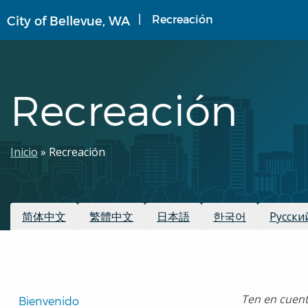
Pasar
Recreación
City of Bellevue, WA
al
contenido
principal
Recreación
Ruta
Inicio
Recreación
de
navegación
Traducciones disponibles:
简体中文
繁體中文
日本語
한국어
Русски
Translated
Ten en cuent
Bienvenido 