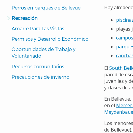
Pages
Hay alrededo
Perros en parques de Bellevue
Navigation
Recreación
piscina
Amarre Para Las Visitas
playas 
campos 
Permisos y Desarrollo Económico
parques
Oportunidades de Trabajo y 
canchas
Voluntariado
Recursos comunitarios
El
South Bel
pared de esca
Precauciones de invierno
juveniles y d
y clases de 
En Bellevue,
en el
Mercer 
Meydenbaue
Los menores 
de Bellevue)