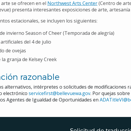
 arte se ofrecen en el
Northwest Arts Center
(Centro de arte
levue) presenta interesantes exposiciones de arte, artesanía
ntos estacionales, se incluyen los siguientes:
 de invierno Season of Cheer (Temporada de alegría)
rtificiales del 4 de julio
do de ovejas
e la granja de Kelsey Creek
ción razonable
s alternativos, intérpretes o solicitudes de modificaciones 
eo electrónico
servicefirst@bellevuewa.gov
. Por quejas sobre
a los Agentes de Igualdad de Oportunidades en
ADATitleVI@b
Solicitud de traducci