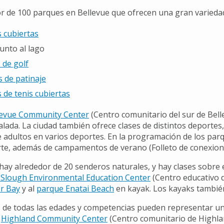
r de 100 parques en Bellevue que ofrecen una gran variedad 
s cubiertas
junto al lago
de golf
 de patinaje
 de tenis cubiertas
levue Community Center
(Centro comunitario del sur de Belle
lada. La ciudad también ofrece clases de distintos deportes, 
e adultos en varios deportes. En la programación de los parq
arte, además de campamentos de verano (Folleto de conexion
 hay alrededor de 20 senderos naturales, y hay clases sobre
Slough Environmental Education Center
(Centro educativo 
r Bay
y al
parque Enatai Beach
en kayak. Los kayaks también
de todas las edades y competencias pueden representar un
,
Highland Community Center
(Centro comunitario de Highla