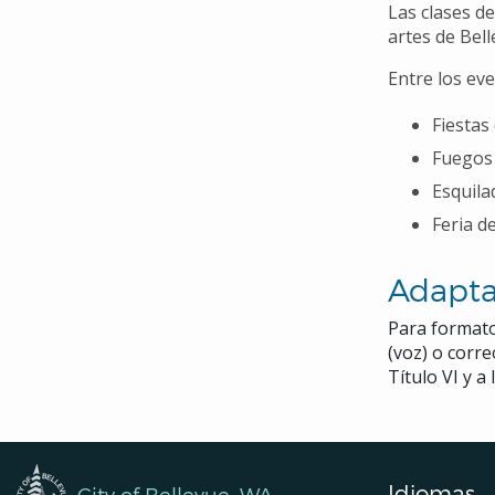
Las clases de
artes de Bel
Entre los eve
Fiestas
Fuegos a
Esquila
Feria d
Adapta
Para formato
(voz) o corr
Título VI y 
Idiomas
City of Bellevue, WA