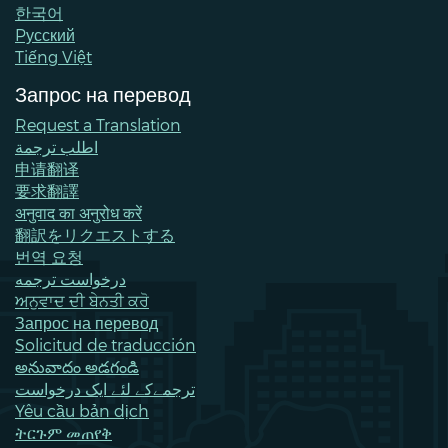
한국어
Pусский
Tiếng Việt
Запрос на перевод
Request a Translation
اطلب ترجمة
申请翻译
要求翻譯
अनुवाद का अनुरोध करें
翻訳をリクエストする
번역 요청
درخواست ترجمه
ਅਨੁਵਾਦ ਦੀ ਬੇਨਤੀ ਕਰੋ
Запрос на перевод
Solicitud de traducción
అనువాదం అడగండి
ترجمےکے لئے ایک درخواست
Yêu cầu bản dịch
ትርጉም መጠየቅ