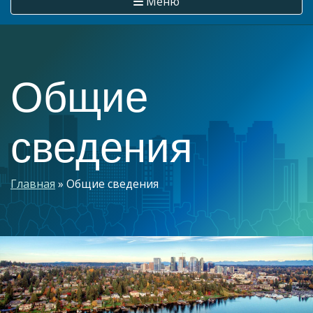
Меню
Общие
сведения
Строка
Главная
Общие сведения
навигации