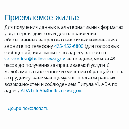
Приемлемое жилье
Для получения данных в альтернативных форматах,
услуг переводчи-ков и для направления
обоснованных запросов о вносимых измене-ниях
звоните по телефону
425-452-6800
(для голосовых
сообщений) или пишите по адресу эл. почты
servicefirst@bellevuewa.gov
не позднее, чем за 48
часов до получения за-прашиваемой услуги. С
жалобами на внесенные изменения обра-щайтесь к
сотруднику, занимающемуся вопросами равных
возможно-стей и соблюдением Титула VI, ADA по
адресу
ADATitleVI@bellevuewa.gov
.
Translated
Добро пожаловать
Pages
Navigation