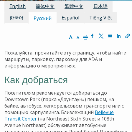
Доступные переводы
English
简体中文
繁體中文
日本語
한국어
Español
Tiếng Việt
Русский
Increase Text Size
Decrease Text Size
Print
Opens in a new w
Opens in a n
Opens
Пожалуйста, прочитайте эту страницу, чтобы найти
маршруты, парковку, парковку для ADA и
информацию о мероприятиях.
Как добраться
Посетителям рекомендуется добираться до
Downtown Park (парка «Даунтаун») пешком, на
байке, автобусе, легкорельсовом транспорте или с
помощью карпуллинга. Близлежащий
Bellevue
Transit Center
(на Northeast Sixth Street и 108th
Avenue Northeast) обслуживает автобусные
маршруты в города вокруг Puget Sound. Подробную