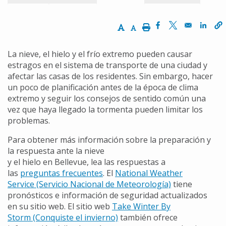
Increase Text Size
Decrease Text Size
Print
Opens in a new w
Opens in a n
Opens
La nieve, el hielo y el frío extremo pueden causar
estragos en el sistema de transporte de una ciudad y
afectar las casas de los residentes. Sin embargo, hacer
un poco de planificación antes de la época de clima
extremo y seguir los consejos de sentido común una
vez que haya llegado la tormenta pueden limitar los
problemas.
Para obtener más información sobre la preparación y
la respuesta ante la nieve
y el hielo en Bellevue, lea las respuestas a
las
preguntas frecuentes
. El
National Weather
Service (Servicio Nacional de Meteorología)
tiene
pronósticos e información de seguridad actualizados
en su sitio web. El sitio web
Take Winter By
Storm (Conquiste el invierno)
también ofrece