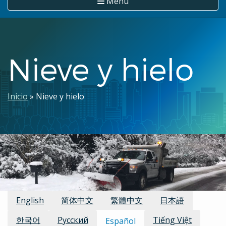
Menú
Nieve y hielo
Ruta
Inicio
Nieve y hielo
de
navegación
Traducciones disponibles:
English
简体中文
繁體中文
日本語
한국어
Русский
Tiếng Việt
Español