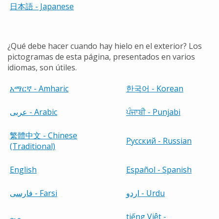
日本語
- Japanese
¿Qué debe hacer cuando hay hielo en el exterior? Los
pictogramas de esta página, presentados en varios
idiomas, son útiles.
አማርኛ
- Amharic
한국어
- Korean
عربى - Arabic
ਪੰਜਾਬੀ
- Punjabi
繁體中文
- Chinese
Русский - Russian
(Traditional)
English
Español - Spanish
اردو - Urdu
فارسی - Farsi
tiếng Việt -