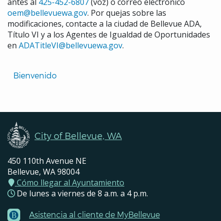
antes al
425-452-6807
(voz) o correo electrónico
oem@bellevuewa.gov
. Por quejas sobre las
modificaciones, contacte a la ciudad de Bellevue ADA,
Título VI y a los Agentes de Igualdad de Oportunidades
en
ADATitleVI@bellevuewa.gov
.
Translated
Bienvenido 
Pages
Navigation
City of Bellevue, WA
450 110th Avenue NE
Bellevue, WA 98004
Cómo llegar al Ayuntamiento
De lunes a viernes de 8 a.m. a 4 p.m.
Asistencia al cliente de MyBellevue