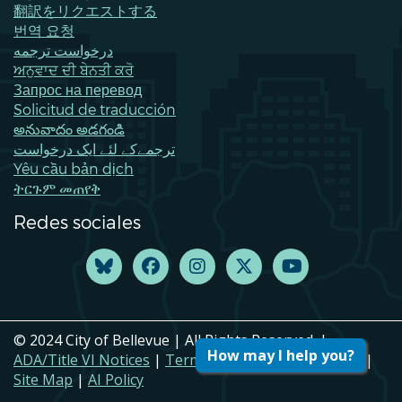
翻訳をリクエストする
번역 요청
درخواست ترجمه
ਅਨੁਵਾਦ ਦੀ ਬੇਨਤੀ ਕਰੋ
Запрос на перевод
Solicitud de traducción
అనువాదం అడగండి
ترجمےکے لئے ایک درخواست
Yêu cầu bản dịch
ትርጉም መጠየቅ
Redes sociales
© 2024 City of Bellevue | All Rights Reserved. |
How may I help you?
ADA/Title VI Notices
|
Terms of Use
|
Privacy Policy
|
Site Map
|
AI Policy