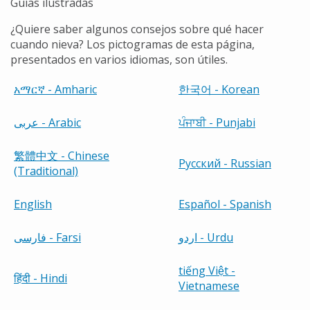
Guías ilustradas
¿Quiere saber algunos consejos sobre qué hacer
cuando nieva? Los pictogramas de esta página,
presentados en varios idiomas, son útiles.
አማርኛ
- Amharic
한국어
- Korean
عربى - Arabic
ਪੰਜਾਬੀ
- Punjabi
繁體中文
- Chinese
Русский - Russian
(Traditional)
English
Español - Spanish
اردو - Urdu
فارسی - Farsi
tiếng Việt -
हिंदी
- Hindi
Vietnamese