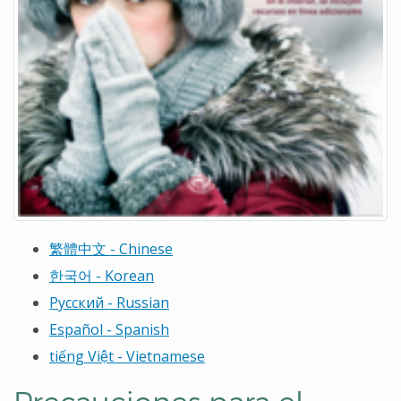
繁體中文
- Chinese
한국어
- Korean
Русский - Russian
Español - Spanish
tiếng Việt - Vietnamese
Precauciones para el