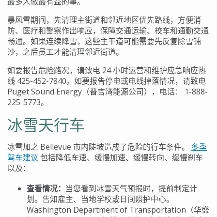
最多人做最有益的事。
暴风雪期间，先清理主街道和邻近地区优先路线，方便消
防、医疗和警察作出响应，保障交通运输、校车和通勤交通
畅通。如果连续降雪，这些主干道可能需要先反复除雪铺
沙，之后员工才能清理邻近街道。
如要报告危险路况，请致电
24
小时运营和维护应急响应热
线
425-452-7840
。如要报告停电或电线掉落情况，请致电
Puget Sound Energy
（普吉湾能源公司），电话：
1-888-
225-5773
。
冰雪天行车
冰雪加之
Bellevue
市内陡坡造成了危险的行车条件。
冬季
驾车建议
包括降低车速、缓慢加速、缓慢转向、缓慢刹车
以及：
查看情况
：
当您看到冰雪天气预报时，提前制定计
划。告知雇主、当地学校或日间照护中心。
Washington Department of Transportation
（华盛