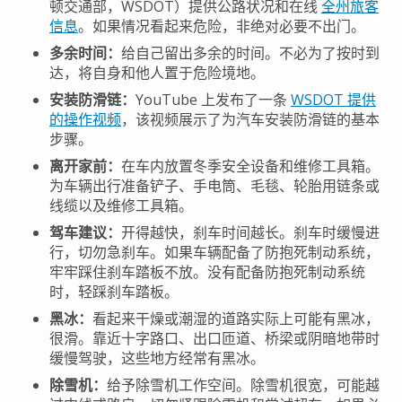
顿交通部，
WSDOT
）提供公路状况和在线
全州旅客
信息
。如果情况看起来危险，非绝对必要不出门。
多余时间
：
给自己留出多余的时间。不必为了按时到
达，将自身和他人置于危险境地。
安装防滑链
：
YouTube
上发布了一条
WSDOT
提供
的操作视频
，该视频展示了为汽车安装防滑链的基本
步骤。
离开家前
：
在车内放置冬季安全设备和维修工具箱。
为车辆出行准备铲子、手电筒、毛毯、轮胎用链条或
线缆以及维修工具箱。
驾车建议
：
开得越快，刹车时间越长。刹车时缓慢进
行，切勿急刹车。如果车辆配备了防抱死制动系统，
牢牢踩住刹车踏板不放。没有配备防抱死制动系统
时，轻踩刹车踏板。
黑冰
：
看起来干燥或潮湿的道路实际上可能有黑冰，
很滑。靠近十字路口、出口匝道、桥梁或阴暗地带时
缓慢驾驶，这些地方经常有黑冰。
除雪机
：
给予除雪机工作空间。除雪机很宽，可能越