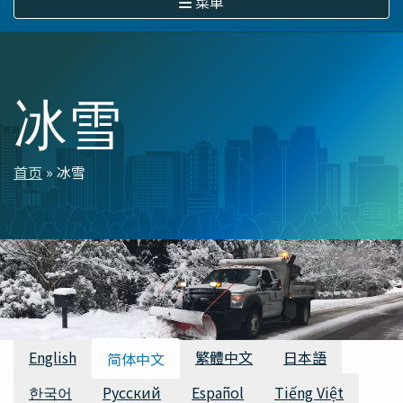
菜单
冰雪
首页
冰雪
面
包
屑
可用翻译
English
繁體中文
日本語
简体中文
한국어
Русский
Español
Tiếng Việt