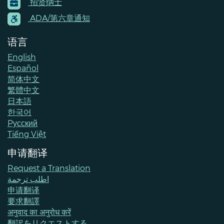
招贤纳士
Menu
Contacts
ADA/第六章通知
语言
English
Español
简体中文
繁體中文
日本語
한국어
Pусский
Tiếng Việt
申请翻译
Request a Translation
اطلب ترجمة
申请翻译
要求翻譯
अनुवाद का अनुरोध करें
翻訳をリクエストする