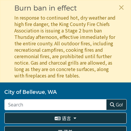
×
Burn ban in effect
In response to continued hot, dry weather and
high fire danger, the King County Fire Chiefs
Association is issuing a Stage 2 burn ban
Thursday afternoon, effective immediately for
the entire county. All outdoor fires, including
recreational campfires, cooking fires and
ceremonial fires, are prohibited until further
notice. Gas and charcoal grills are allowed, as
long as they are on concrete surfaces, along
with fireplaces and fire tables.
跳
转
City of Bellevue, WA
到
主
Go!
要
内
语言
容