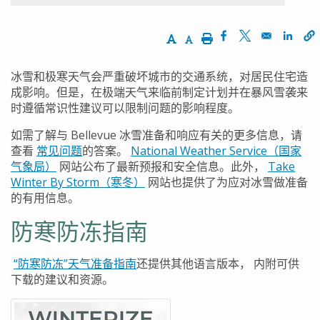
Increase Text Size
Decrease Text Size
Print
Opens in a new w
Opens in a n
Opens
冰雪和极寒天气会严重破坏城市的交通系统，对居民住宅造
成影响。但是，在极端天气来临前制定计划并在暴风雪袭来
时遵循常识性建议可以限制问题的影响程度。
如需了解与
Bellevue
冰雪准备和响应有关的更多信息，请
查看
常见问题
的答案。
National Weather Service
（国家
气象局）
网站公布了最新预报和安全信息。此外，
Take
Winter By Storm
（寒冬）
网站也提供了为应对冰雪做准备
的有用信息。
防寒防冻指南
“
防寒防冻
”
天气准备指南
还提供其他语言版本，
内附可供
下载的建议和资源。