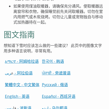
如果使用煤油取暖器，请确保充分通风。使取暖器远
离窗帘和衣物，确保睡觉前先关闭取暖器。切勿在室
内用燃气或木炭烧烤。切勿让儿童或宠物独自与移动
式加热器待在一起。
图文指南
想知道下雪时应该怎么做的一些建议？
此页中的图像文字
用多种语言说明，非常有用。
አማርኛ
-
阿姆哈拉语
한국어
-
韩语
ع
ربى -
阿拉伯语
ਪੰਜਾਬੀ
-
旁遮普语
繁體中文
-
中文繁体
Русский -
俄语
English
-
英语
Español -
西班牙语
ا
ف
رسی -
波斯语
ا
ردو -
乌尔都语