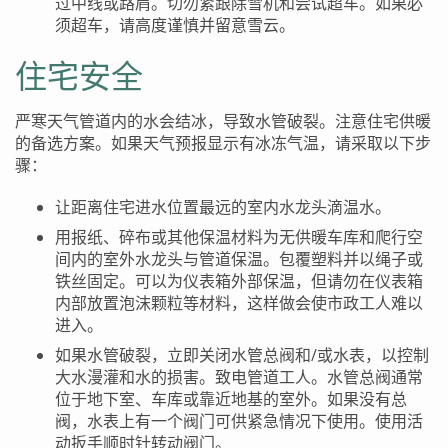
过中线或路肩。切勿紧跟除雪机和尝试超车。如果必
须超车，请高度谨慎并留意雪云。
住宅安全
严寒天气管道内的水会结冰，导致水管破裂。注意住宅供暖
的备选方案。如果天气预报显示有冰冻气温，请采取以下步
骤：
让距离住宅进水位置最远的室内水龙头滴温水。
用报纸、碎布或其他保温材料为无供暖车库和爬行空
间内的室外水龙头与管道保温。包覆塑料并以绳子或
铁丝固定。可以为仪表箱外部保温，但请勿在仪表箱
内部放置泡沫颗粒等材料，这样做会使市政工人难以
进入。
如果水管破裂，立即关闭水管总阀和
/
或水表，以控制
大水漫灌和水的损害。致电管道工人。水管总阀通常
位于地下室、车库或靠近地基的室外。如果没有总
阀，水表上有一个阀门可供紧急情况下使用。使用活
动扳手顺时针转动阀门。