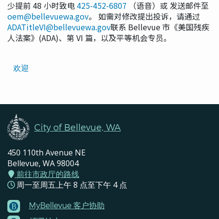
少提前 48 小时致电
425-452-6807
（语音）或 发送邮件至
oem@bellevuewa.gov
。 如需对修改提出投诉，请通过
ADATitleVI@bellevuewa.gov
联系 Bellevue 市《美国残疾
人法案》(ADA)、第 VI 篇，以及平等机会专员。
Translated
欢迎
Pages
Navigation
City of Bellevue, WA
450 110th Avenue NE
Bellevue, WA 98004
前往市政厅的路线
周一至周五上午 8 点至下午 4 点
MyBellevue 客户协助
Footer