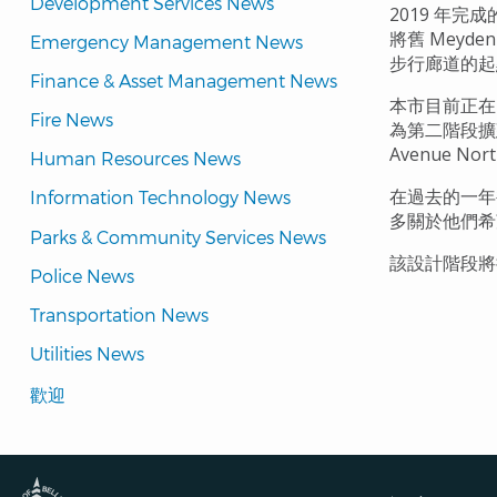
Development Services News
2019 年完
將舊 Meyde
Emergency Management News
步行廊道的起
Finance & Asset Management News
本市目前正在
Fire News
為第二階段擴
Avenue Nor
Human Resources News
在過去的一年
Information Technology News
多關於他們希
Parks & Community Services News
該設計階段將
Police News
Transportation News
Utilities News
Translated
歡迎
Pages
Navigation