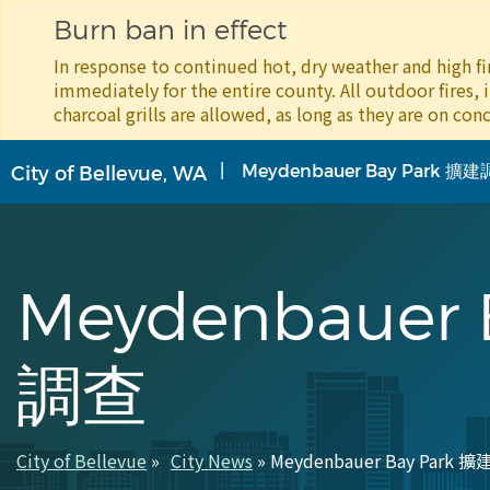
Burn ban in effect
In response to continued hot, dry weather and high fir
immediately for the entire county. All outdoor fires, 
charcoal grills are allowed, as long as they are on conc
移
Meydenbauer Bay Park 擴
City of Bellevue, WA
至
主
內
容
Meydenbauer 
調查
City of Bellevue
City News
Meydenbauer Bay Park 
導