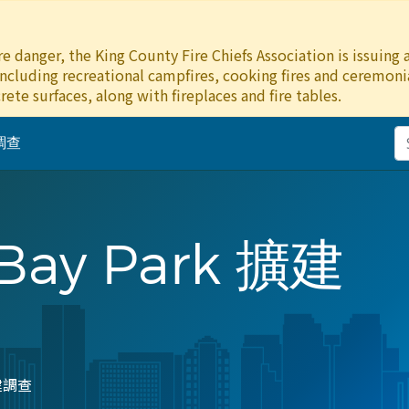
e danger, the King County Fire Chiefs Association is issuing
including recreational campfires, cooking fires and ceremonial
rete surfaces, along with fireplaces and fire tables.
建調查
Bay Park 擴建
擴建調查