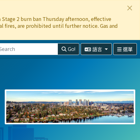
×
 a Stage 2 burn ban Thursday afternoon, effective
 fires, are prohibited until further notice. Gas and
語言
選單
Go!