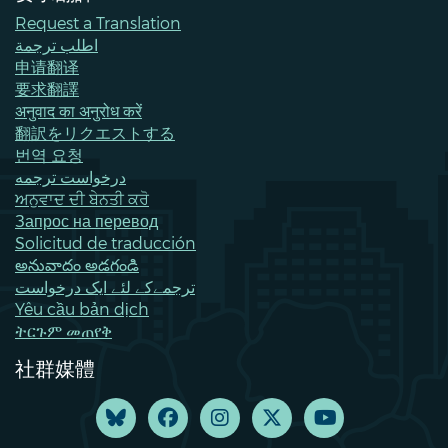
Request a Translation
اطلب ترجمة
申请翻译
要求翻譯
अनुवाद का अनुरोध करें
翻訳をリクエストする
번역 요청
درخواست ترجمه
ਅਨੁਵਾਦ ਦੀ ਬੇਨਤੀ ਕਰੋ
Запрос на перевод
Solicitud de traducción
అనువాదం అడగండి
ترجمےکے لئے ایک درخواست
Yêu cầu bản dịch
ትርጉም መጠየቅ
社群媒體