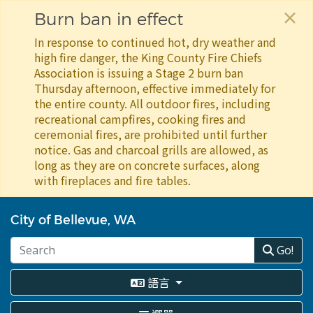
×
Burn ban in effect
In response to continued hot, dry weather and
high fire danger, the King County Fire Chiefs
Association is issuing a Stage 2 burn ban
Thursday afternoon, effective immediately for
the entire county. All outdoor fires, including
recreational campfires, cooking fires and
ceremonial fires, are prohibited until further
notice. Gas and charcoal grills are allowed, as
long as they are on concrete surfaces, along
with fireplaces and fire tables.
移
至
City of Bellevue, WA
主
內
Go!
容
語言