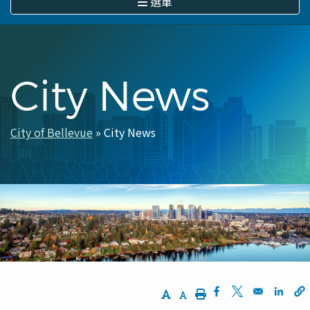
選單
City News
City of Bellevue
City News
導
航
連
結
Increase Text Size
Decrease Text Size
Print
Opens in a new w
Opens in a n
Opens