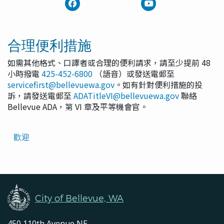
合理便利措施
如需其他格式、口譯者或合理的便利請求，請至少提前 48
小時撥電
425-452-6800
（語音）或發送電郵至
servicefirst@bellevuewa.gov
。如有針對便利措施的投
訴，請發送電郵至
ADATitleVI@bellevuewa.gov
聯絡
Bellevue ADA，第 VI 章及平等機會官。
Translated
歡迎
Pages
Navigation
City of Bellevue, WA
450 110th Avenue NE