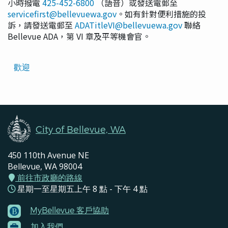
小時撥電
425-452-6800
（語音）或發送電郵至
servicefirst@bellevuewa.gov
。如有針對便利措施的投
訴，請發送電郵至
ADATitleVI@bellevuewa.gov
聯絡
Bellevue ADA，第 VI 章及平等機會官。
Translated
歡迎
Pages
Navigation
City of Bellevue, WA
450 110th Avenue NE
Bellevue, WA 98004
前往市政廳的路線
星期一至星期五上午 8 點 - 下午 4 點
MyBellevue 客戶協助
Footer
加入我們