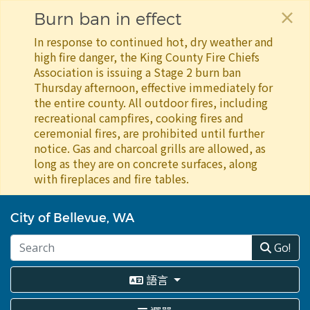
×
Burn ban in effect
In response to continued hot, dry weather and
high fire danger, the King County Fire Chiefs
Association is issuing a Stage 2 burn ban
Thursday afternoon, effective immediately for
the entire county. All outdoor fires, including
recreational campfires, cooking fires and
ceremonial fires, are prohibited until further
notice. Gas and charcoal grills are allowed, as
long as they are on concrete surfaces, along
with fireplaces and fire tables.
移
至
City of Bellevue, WA
主
內
Go!
容
語言