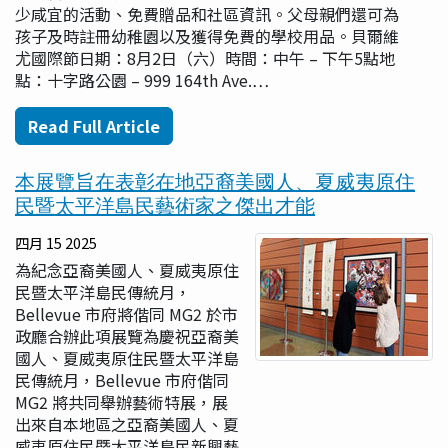
少咸宜的活動、免費贈品和社區資訊。父母親們還可為
孩子及時註冊幼稚園以及獲得免費的學校用品。貝爾維
尤國際節日期：8月2日（六）時間：中午 – 下午5點地
點：十字路公園 – 999 164th Ave.…
Read Full Article
本展覽旨在表彰在地亞裔美國人、夏威夷原住
民暨太平洋島民藝術家之傑出才能
四月 15 2025
為紀念亞裔美國人、夏威夷原住
民暨太平洋島民傳統月，
Bellevue 市府將偕同 MG2 於市
政廳合辦此項展覽為慶祝亞裔美
國人、夏威夷原住民暨太平洋島
民傳統月，Bellevue 市府偕同
MG2 將共同舉辦藝術特展，展
出來自本地區之亞裔美國人、夏
威夷原住民暨太平洋島民新興藝