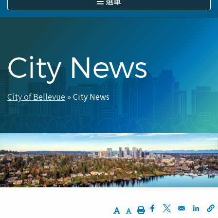
選單
City News
City of Bellevue
City News
導
航
連
結
Increase Text Size
Decrease Text Size
Print
Opens in a new w
Opens in a n
Opens