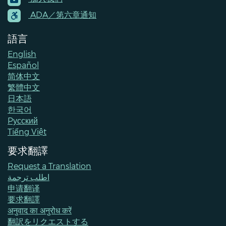
Menu
Contacts
ADA／第六章通知
語言
English
Español
简体中文
繁體中文
日本語
한국어
Pусский
Tiếng Việt
要求翻譯
Request a Translation
اطلب ترجمة
申请翻译
要求翻譯
अनुवाद का अनुरोध करें
翻訳をリクエストする