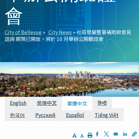
會
City of Bellevue
City News
社區發展整筆補助款意見
導
諮詢 期現已開放，將於 10 月舉辦公開聽證會
航
連
結
可用的翻譯
English
简体中文
हिन्दी
繁體中文
한국어
Русский
Español
Tiếng Việt
Increase Text Size
Decrease Text Size
Print
Opens in a new w
Opens in a n
Opens