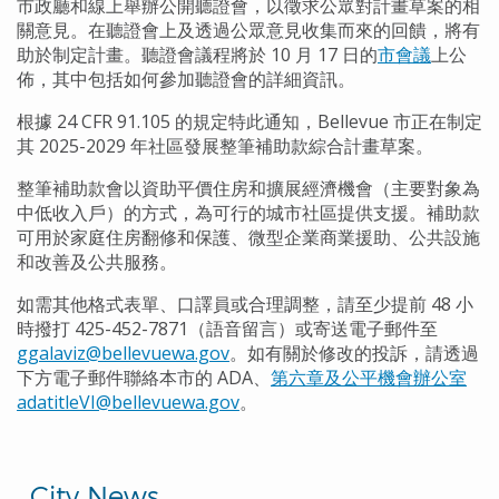
市政廳和線上舉辦公開聽證會，以徵求公眾對計畫草案的相
關意見。在聽證會上及透過公眾意見收集而來的回饋，將有
助於制定計畫。聽證會議程將於 10 月 17 日的
市會議
上公
佈，其中包括如何參加聽證會的詳細資訊。
根據 24 CFR 91.105 的規定特此通知，Bellevue 市正在制定
其 2025-2029 年社區發展整筆補助款綜合計畫草案。
整筆補助款會以資助平價住房和擴展經濟機會（主要對象為
中低收入戶）的方式，為可行的城市社區提供支援。補助款
可用於家庭住房翻修和保護、微型企業商業援助、公共設施
和改善及公共服務。
如需其他格式表單、口譯員或合理調整，請至少提前 48 小
時撥打 425-452-7871（語音留言）或寄送電子郵件至
ggalaviz@bellevuewa.gov
。如有關於修改的投訴，請透過
下方電子郵件聯絡本市的 ADA、
第六章及公平機會辦公室
adatitleVI@bellevuewa.gov
。
City News