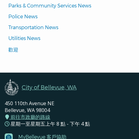
Parks & Community Services News
Police News
Transportation News
Utilities News
Translated
歡迎
Pages
Navigation
City of Bellevue, WA
450 110th Avenue NE
Bellevue, WA 98004
前往市政廳的路線
星期一至星期五上午 8 點 - 下午 4 點
MyBellevue 客戶協助