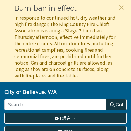
×
Burn ban in effect
In response to continued hot, dry weather and
high fire danger, the King County Fire Chiefs
Association is issuing a Stage 2 burn ban
Thursday afternoon, effective immediately for
the entire county. All outdoor fires, including
recreational campfires, cooking fires and
ceremonial fires, are prohibited until further
notice. Gas and charcoal grills are allowed, as
long as they are on concrete surfaces, along
with fireplaces and fire tables.
移
至
City of Bellevue, WA
主
內
Go!
容
語言