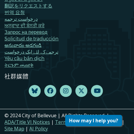
翻訳をリクエストする
번역 요청
درخواست ترجمه
ਅਨੁਵਾਦ ਦੀ ਬੇਨਤੀ ਕਰੋ
Запрос на перевод
Solicitud de traducción
అనువాదం అడగండి
ترجمےکے لئے ایک درخواست
Yêu cầu bản dịch
ትርጉም መጠየቅ
社群媒體
© 2024 City of Bellevue | All Rights Reserved. |
How may I help you?
ADA/Title VI Notices
|
Terms of Use
|
Privacy Policy
|
Site Map
|
AI Policy