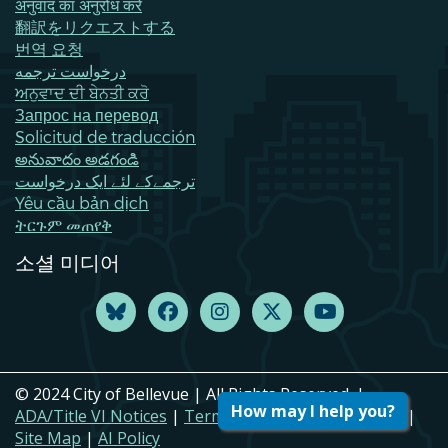
अनुवाद का अनुरोध करें
翻訳をリクエストする
번역 요청
درخواست ترجمه
ਅਨੁਵਾਦ ਦੀ ਬੇਨਤੀ ਕਰੋ
Запрос на перевод
Solicitud de traducción
అనువాదం అడగండి
ترجمےکے لئے ایک درخواست
Yêu cầu bản dịch
ትርጉም መጠየቅ
소셜 미디어
© 2024 City of Bellevue | All Rights Reserved. |
How may I help you?
ADA/Title VI Notices
|
Terms of Use
|
Privacy Policy
|
Site Map
|
AI Policy