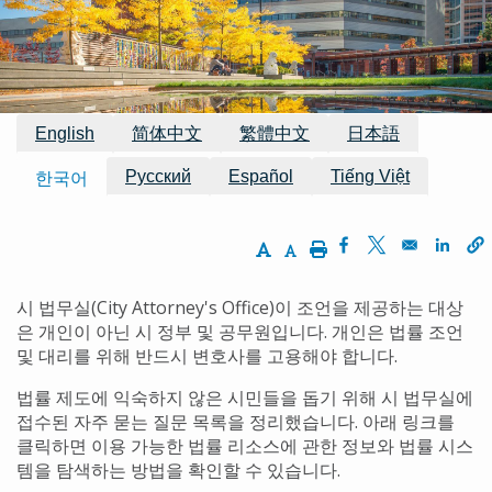
경
로
이용 가능한 번역
English
简体中文
繁體中文
日本語
Русский
Español
Tiếng Việt
한국어
Increase Text Size
Decrease Text Size
Print
Opens in a new w
Opens in a ne
Opens
시 법무실(City Attorney's Office)이 조언을 제공하는 대상
은 개인이 아닌 시 정부 및 공무원입니다. 개인은 법률 조언
및 대리를 위해 반드시 변호사를 고용해야 합니다.
법률 제도에 익숙하지 않은 시민들을 돕기 위해 시 법무실에
접수된 자주 묻는 질문 목록을 정리했습니다. 아래 링크를
클릭하면 이용 가능한 법률 리소스에 관한 정보와 법률 시스
템을 탐색하는 방법을 확인할 수 있습니다.