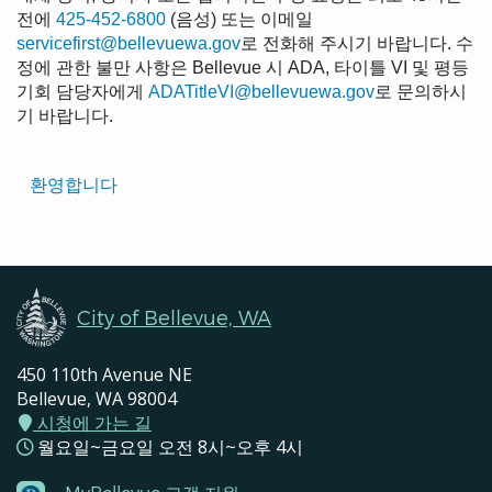
전에
425-452-6800
(음성) 또는 이메일
servicefirst@bellevuewa.gov
로 전화해 주시기 바랍니다. 수
정에 관한 불만 사항은 Bellevue 시 ADA, 타이틀 VI 및 평등
기회 담당자에게
ADATitleVI@bellevuewa.gov
로 문의하시
기 바랍니다.
Translated
환영합니다
Pages
Navigation
City of Bellevue, WA
450 110th Avenue NE
Bellevue, WA 98004
시청에 가는 길
월요일~금요일 오전 8시~오후 4시