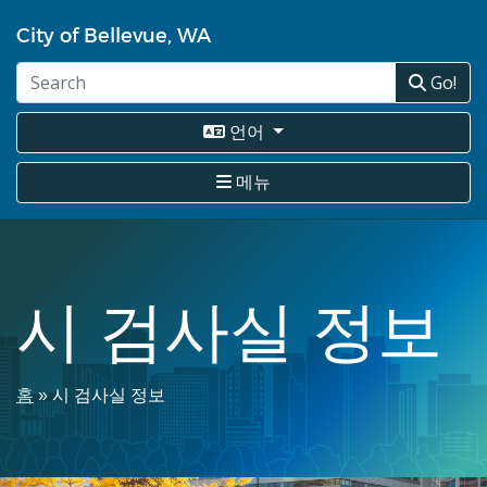
주
City of Bellevue, WA
요
콘
Go!
텐
츠
로
언어
건
너
메뉴
뛰
기
시 검사실 정보
이
홈
시 검사실 정보
동