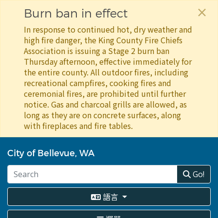
×
Burn ban in effect
In response to continued hot, dry weather and
high fire danger, the King County Fire Chiefs
Association is issuing a Stage 2 burn ban
Thursday afternoon, effective immediately for
the entire county. All outdoor fires, including
recreational campfires, cooking fires and
ceremonial fires, are prohibited until further
notice. Gas and charcoal grills are allowed, as
long as they are on concrete surfaces, along
with fireplaces and fire tables.
移
至
City of Bellevue, WA
主
內
Go!
容
語言