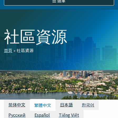
選單
社區資源
首頁
社區資源
導
航
連
結
可用的翻譯
简体中文
日本語
한국어
繁體中文
Русский
Español
Tiếng Việt