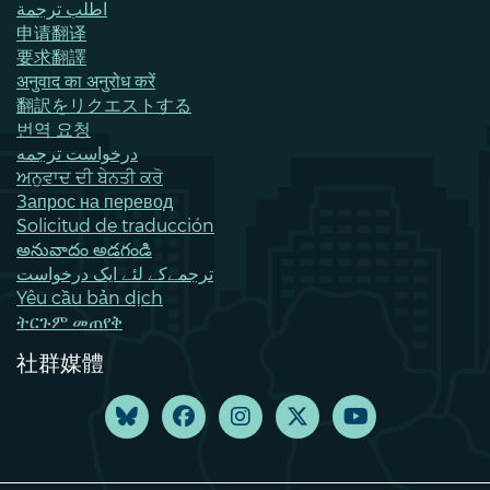
اطلب ترجمة
申请翻译
要求翻譯
अनुवाद का अनुरोध करें
翻訳をリクエストする
번역 요청
درخواست ترجمه
ਅਨੁਵਾਦ ਦੀ ਬੇਨਤੀ ਕਰੋ
Запрос на перевод
Solicitud de traducción
అనువాదం అడగండి
ترجمےکے لئے ایک درخواست
Yêu cầu bản dịch
ትርጉም መጠየቅ
社群媒體