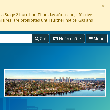
×
ng a Stage 2 burn ban Thursday afternoon, effective
 fires, are prohibited until further notice. Gas and
Go!
Ngôn ngữ
Menu