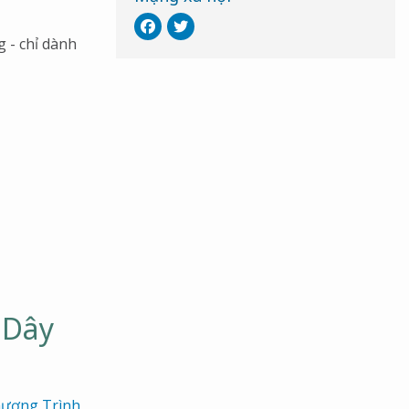
g - chỉ dành
 Dây
ương Trình