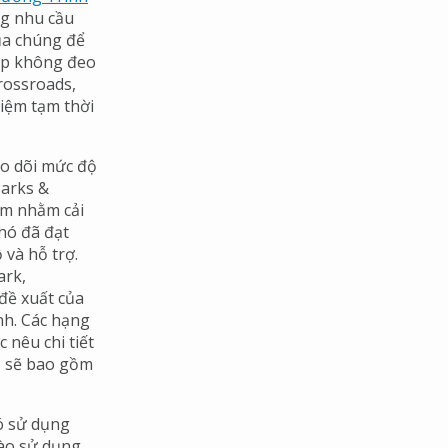
g nhu cầu
của chúng để
hép không đeo
rossroads,
hiệm tạm thời
eo dõi mức độ
Parks &
ểm nhằm cải
hó đã đạt
 và hỗ trợ.
ark,
đề xuất của
nh. Các hạng
 nêu chi tiết
, sẽ bao gồm
ó sử dụng
vào sử dụng