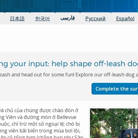
日本語
한국어
فارسی
Русский
Español
ng your input: help shape off-leash do
eash and head out for some fun! Explore our off-leash dog 
Complete the su
và chủ của chúng được chào đón ở
ông Viên và đường mòn ở Bellevue
uộc, chỉ trừ một số ngoại lệ; chó bị
ông viên bãi biển trong mùa bơi lội,
sân cỏ tổng hợp (chẳng hạn như Sân