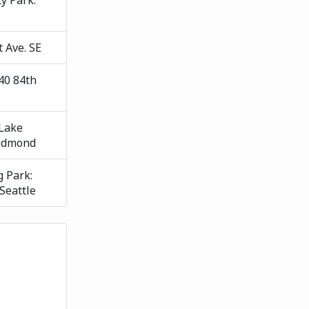
y Park:
 Ave. SE
40 84th
 Lake
edmond
 Park:
Seattle