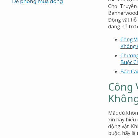
Đề phòng mùa đông
Chơi Truyền 
Bannerwood 
Động vật hỗ
đang hỗ trợ 
Công Vi
Không 
Chương
Buộc C
Báo Cá
Công 
Không
Mặc dù không 
xin hãy hiểu
động vật. Kh
buộc, hãy là