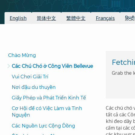
Các bản dịch có sẵn:
English
简体中文
繁體中文
Français
हिन्दी
Translated
Chào Mừng
Fetchi
Pages
Các Chú Chó ở Công Viên Bellevue
Navigation
Grab the l
Vui Chơi Giải Trí
Nơi đậu du thuyền
Giấy Phép và Phát Triển Kinh Tế
Các chú chó 
Cơ Hội để có Việc Làm và Tình 
tất cả các C
Nguyện
khi đeo dây b
Các Nguồn Lực Cộng Đồng
cấm tại các c
các khu vực 