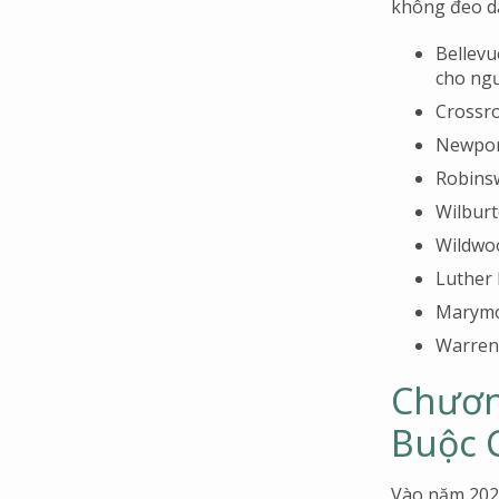
không đeo dâ
Bellevu
cho ngư
Crossro
Newport
Robinsw
Wilburt
Wildwoo
Luther 
Marymo
Warren
Chươn
Buộc 
Vào năm 202