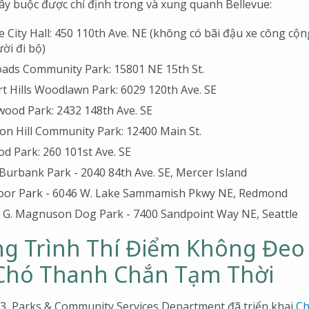
y buộc được chỉ định trong và xung quanh Bellevue:
e City Hall: 450 110th Ave. NE (không có bãi đậu xe công cộn
ời đi bộ)
ads Community Park: 15801 NE 15th St.
 Hills Woodlawn Park: 6029 120th Ave. SE
ood Park: 2432 148th Ave. SE
on Hill Community Park: 12400 Main St.
d Park: 260 101st Ave. SE
Burbank Park - 2040 84th Ave. SE, Mercer Island
or Park - 6046 W. Lake Sammamish Pkwy NE, Redmond
 G. Magnuson Dog Park - 7400 Sandpoint Way NE, Seattle
g Trình Thí Điểm Không Đeo
Chó Thanh Chắn Tạm Thời
3, Parks & Community Services Department đã triển khai
Ch