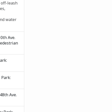
 off-leash
es,
and water
10th Ave.
pedestrian
ark:
 Park:
48th Ave.