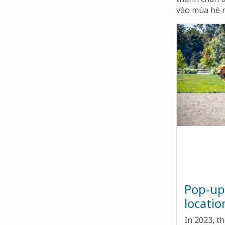
vào mùa hè n
Pop-up 
locatio
In 2023, t