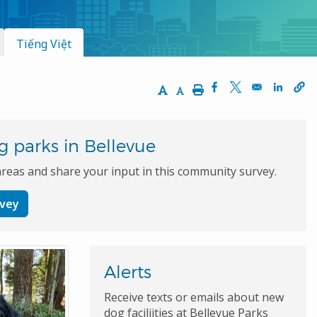
Tiếng Việt
Increase Text Size
Decrease Text Size
Print
Opens in a new wi
Opens in a ne
Opens 
g parks in Bellevue
areas and share your input in this community survey.
rvey
Alerts
Receive texts or emails about new
dog faciliities at Bellevue Parks