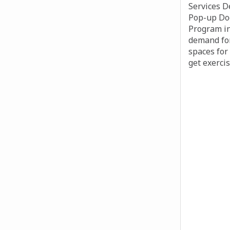
Services 
Pop-up Dog
Program in
demand for
spaces for
get exerci