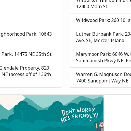
Wilburton Hill Communit
12400 Main St.
Wildwood Park: 260 101st
ighborhood Park, 10643
Luther Burbank Park: 20
.
Ave. SE, Mercer Island
 Park, 14475 NE 35th St.
Marymoor Park: 6046 W.
Sammamish Pkwy NE, R
Glendale Property, 820
 NE (access off of 136th
Warren G. Magnuson Dog
7400 Sandpoint Way NE, 