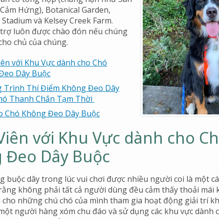
Cảm Hứng), Botanical Garden,
Stadium và Kelsey Creek Farm.
 trợ luôn được chào đón nếu chúng
cho chủ của chúng.
ên với Khu Vực dành cho Chó
Đeo Dây Buộc
 Trình Thí Điểm Không Đeo Dây
hó Thanh Chắn Tạm Thời
o Chó Không Đeo Dây Buộc
Viên với Khu Vực dành cho C
 Đeo Dây Buộc
buộc dây trong lúc vui chơi được nhiều người coi là một cách
 rằng không phải tất cả người dùng đều cảm thấy thoải mái 
i cho những chú chó của mình tham gia hoạt động giải trí 
 một người hàng xóm chu đáo và sử dụng các khu vực dành 