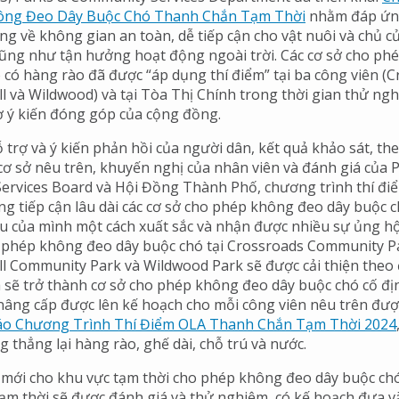
ông Đeo Dây Buộc Chó Thanh Chắn Tạm Thời
nhằm đáp ứn
ng về không gian an toàn, dễ tiếp cận cho vật nuôi và chủ 
cũng như tận hưởng hoạt động ngoài trời. Các cơ sở cho p
 có hàng rào đã được “áp dụng thí điểm” tại ba công viên (C
ll và Wildwood) và tại Tòa Thị Chính trong thời gian thử ng
ờ ý kiến đóng góp của cộng đồng.
 trợ và ý kiến phản hồi của người dân, kết quả khảo sát, th
cơ sở nêu trên, khuyến nghị của nhân viên và đánh giá của 
rvices Board và Hội Đồng Thành Phố, chương trình thí đi
ng tiếp cận lâu dài các cơ sở cho phép không đeo dây buộc c
u của mình một cách xuất sắc và nhận được nhiều sự ủng hộ
 phép không đeo dây buộc chó tại Crossroads Community P
ll Community Park và Wildwood Park sẽ được cải thiện theo 
 sẽ trở thành cơ sở cho phép không đeo dây buộc chó cố đị
 nâng cấp được lên kế hoạch cho mỗi công viên nêu trên được
áo Chương Trình Thí Điểm OLA Thanh Chắn Tạm Thời 2024
g thẳng lại hàng rào, ghế dài, chỗ trú và nước.
 mới cho khu vực tạm thời cho phép không đeo dây buộc ch
ạm thời sẽ được đánh giá và thử nghiệm, có kế hoạch đưa 