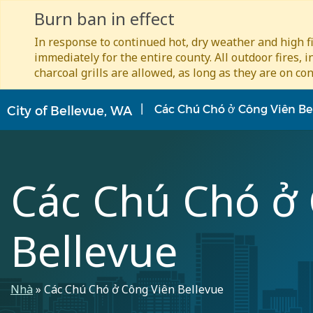
Burn ban in effect
In response to continued hot, dry weather and high fi
immediately for the entire county. All outdoor fires, 
charcoal grills are allowed, as long as they are on con
Nhảy
Các Chú Chó ở Công Viên Be
City of Bellevue, WA
đến
nội
dung
Các Chú Chó ở
Bellevue
Breadcrumb
Nhà
Các Chú Chó ở Công Viên Bellevue