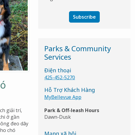
Subscribe
Parks & Community
Services
Điện thoại
425-452-5270
hó
Hỗ Trợ Khách Hàng
MyBellevue App
 giải trí,
Park & Off-leash Hours
khi ở gần
Dawn-Dusk
không đeo dây
cho chó
Mạng xã hội