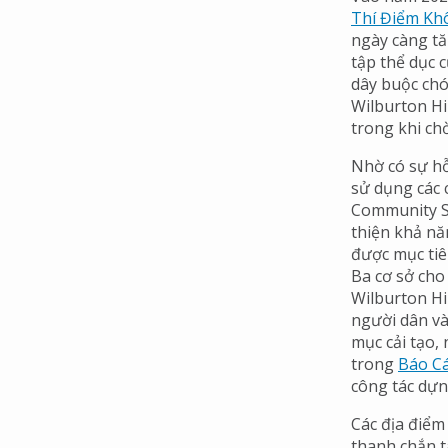
Thí Điểm Kh
ngày càng tă
tập thể dục 
dây buộc chó
Wilburton Hi
trong khi ch
Nhờ có sự hỗ
sử dụng các 
Community Se
thiện khả nă
được mục tiê
Ba cơ sở cho
Wilburton Hi
người dân và
mục cải tạo,
trong
Báo C
công tác dựn
Các địa điểm
thanh chắn t