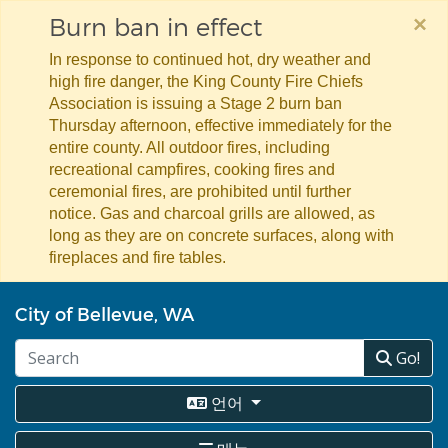
×
Burn ban in effect
In response to continued hot, dry weather and
high fire danger, the King County Fire Chiefs
Association is issuing a Stage 2 burn ban
Thursday afternoon, effective immediately for the
entire county. All outdoor fires, including
recreational campfires, cooking fires and
ceremonial fires, are prohibited until further
notice. Gas and charcoal grills are allowed, as
long as they are on concrete surfaces, along with
fireplaces and fire tables.
주
City of Bellevue, WA
요
콘
Go!
텐
츠
로
언어
건
너