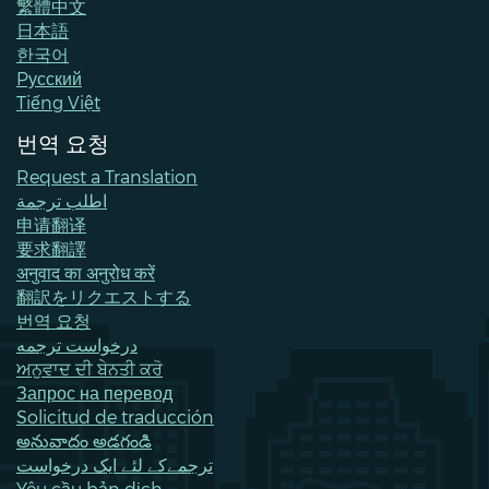
繁體中文
日本語
한국어
Pусский
Tiếng Việt
번역 요청
Request a Translation
اطلب ترجمة
申请翻译
要求翻譯
अनुवाद का अनुरोध करें
翻訳をリクエストする
번역 요청
درخواست ترجمه
ਅਨੁਵਾਦ ਦੀ ਬੇਨਤੀ ਕਰੋ
Запрос на перевод
Solicitud de traducción
అనువాదం అడగండి
ترجمےکے لئے ایک درخواست
Yêu cầu bản dịch