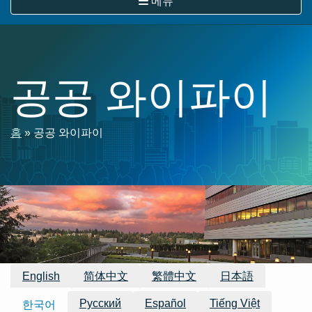
메뉴
뛰
기
공공 와이파이
이
홈
공공 와이파이
동
경
로
이용 가능한 번역
English
简体中文
繁體中文
日本語
Русский
Español
Tiếng Việt
한국어