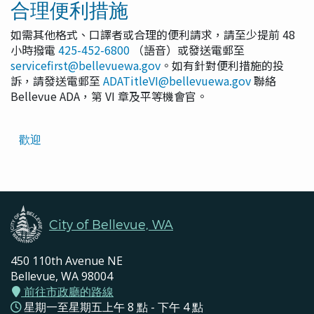
合理便利措施
如需其他格式、口譯者或合理的便利請求，請至少提前 48
小時撥電
425-452-6800
（語音）或發送電郵至
servicefirst@bellevuewa.gov
。如有針對便利措施的投
訴，請發送電郵至
ADATitleVI@bellevuewa.gov
聯絡
Bellevue ADA，第 VI 章及平等機會官。
Translated
歡迎
Pages
Navigation
City of Bellevue, WA
450 110th Avenue NE
Bellevue, WA 98004
前往市政廳的路線
星期一至星期五上午 8 點 - 下午 4 點