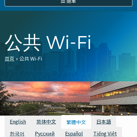
選單
公共 Wi-Fi
首頁
公共 Wi-Fi
導
航
連
結
可用的翻譯
English
简体中文
日本語
繁體中文
한국어
Русский
Español
Tiếng Việt