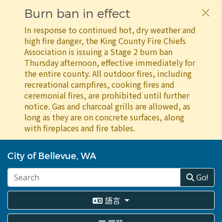
×
Burn ban in effect
In response to continued hot, dry weather and
high fire danger, the King County Fire Chiefs
Association is issuing a Stage 2 burn ban
Thursday afternoon, effective immediately for
the entire county. All outdoor fires, including
recreational campfires, cooking fires and
ceremonial fires, are prohibited until further
notice. Gas and charcoal grills are allowed, as
long as they are on concrete surfaces, along
with fireplaces and fire tables.
移
至
City of Bellevue, WA
主
內
Go!
容
語言