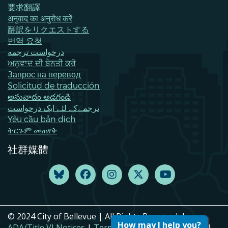
要求翻譯
अनुवाद का अनुरोध करें
翻訳をリクエストする
번역 요청
درخواست ترجمه
ਅਨੁਵਾਦ ਦੀ ਬੇਨਤੀ ਕਰੋ
Запрос на перевод
Solicitud de traducción
అనువాదం అడగండి
ترجمےکے لئے ایک درخواست
Yêu cầu bản dịch
ትርጉም መጠየቅ
社群媒體
© 2024 City of Bellevue | All Rights Reserved. |
How may I help you?
ADA/Title VI Notices
|
Terms of Use
|
Privacy Policy
|