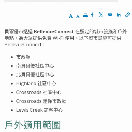
Increase Text Size
Decrease Text Size
Print
Opens in a new w
Opens in a n
Opens
貝爾優市透過
BellevueConnect
在選定的城市設施和戶外
地點，為大眾提供免費
Wi-Fi
使用。以下城市設施可提供
BellevueConnect
：
市政廳
南
貝爾優社區中心
北貝爾優社區中心
Highland
社區中心
Crossroads
社區中心
Crossroads
迷你市政廳
Lewis Creek
訪客中心
戶外適用範圍