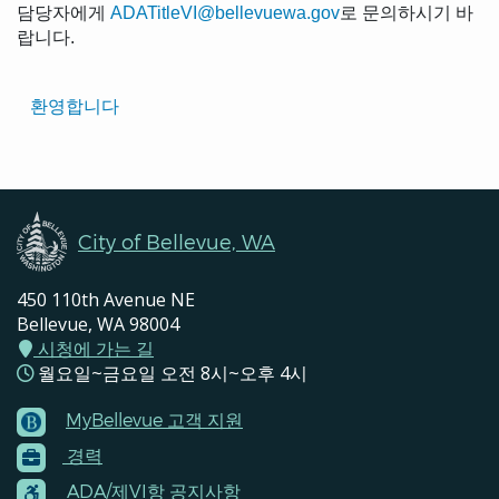
담당자에게
ADATitleVI@bellevuewa.gov
로 문의하시기 바
랍니다.
Translated
환영합니다
Pages
Navigation
City of Bellevue, WA
450 110th Avenue NE
Bellevue, WA 98004
시청에 가는 길
월요일~금요일 오전 8시~오후 4시
MyBellevue 고객 지원
Footer
경력
Menu
Contacts
ADA/제VI항 공지사항