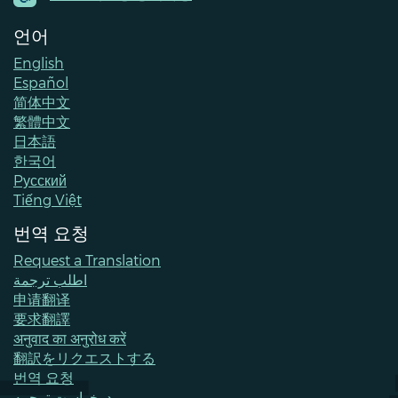
언어
English
Español
简体中文
繁體中文
日本語
한국어
Pусский
Tiếng Việt
번역 요청
Request a Translation
اطلب ترجمة
申请翻译
要求翻譯
अनुवाद का अनुरोध करें
翻訳をリクエストする
번역 요청
درخواست ترجمه