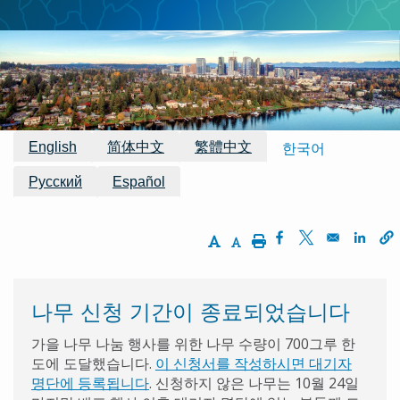
동
경
로
이용 가능한 번역
English
简体中文
繁體中文
한국어
Русский
Español
Increase Text Size
Decrease Text Size
Print
Opens in a new w
Opens in a ne
Opens
나무 신청 기간이 종료되었습니다
가을
나무
나눔
행사를
위한
나무
수량이
700
그루
한
도에
도달했습니다
.
이 신청서를 작성하시면 대기자
명단에 등록됩니다
.
신청하지
않은
나무는
10
월
24
일