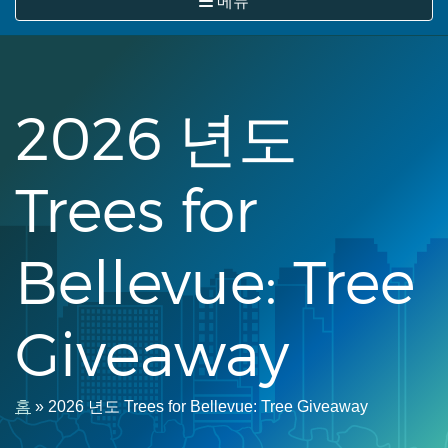
메뉴
뛰
기
2026 년도
Trees for
Bellevue: Tree
Giveaway
이
홈
2026 년도 Trees for Bellevue: Tree Giveaway