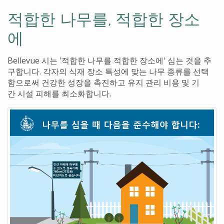
적합한 나무를, 적합한 장소
에
Bellevue
시는
'
적합한
나무를
적합한
장소에
'
심는
것을
추
구합니다
.
각자의
식재
장소
특성에
맞는
나무
종류를
선택
함으로써
건강한
성장을
촉진하고
유지
관리
비용
및
기
간
시설
피해를
최소화합니다
.