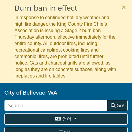
×
Burn ban in effect
In response to continued hot, dry weather and
high fire danger, the King County Fire Chiefs
Association is issuing a Stage 2 burn ban
Thursday afternoon, effective immediately for the
entire county. All outdoor fires, including
recreational campfires, cooking fires and
ceremonial fires, are prohibited until further
notice. Gas and charcoal grills are allowed, as
long as they are on concrete surfaces, along with
fireplaces and fire tables.
주
City of Bellevue, WA
요
콘
Go!
텐
츠
로
언어
건
너