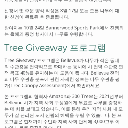
신청서 및 주문 양식 작성은 8월 17일 또는 모든 나무에 대
한 신청이 완료된 후 종료됩니다.
참여자는 10월 24일 Bannerwood Sports Park에서 진행되
는 올해의 증정 행사에서 나무를 수령합니다.
Tree Giveaway
프로그램
Tree Giveaway
프로그램은
Bellevue가
나무가
적은
동네
의
수관층을
전략적으로
확대하는
동시에
시
전역
수관층
면
적
목표
40%를
유지하는
데
도움이
됩니다
. Bellevue
전역
의
나무
수관층
분포에
관한
자세한
정보는
나무
수관층
평
가
(Tree Canopy Assessment)
에서
확인하세요
.
본 프로그램의 협력사 Amazon과 300 Trees는 2021년부터
Bellevue 시가 지역 사회 구성원에게 무료로 나무를 증정하
는 데 힘을 보태고 있습니다. 이를 통해 우리 지역 사회 내 모
두가 잘 관리된 도시 산림의 혜택을 누릴 수 있습니다. 본 프
로그램은 현재까지 주민과 지역 사회 단체에 3,000그루 이
상의 나무를 증정하였습니다.