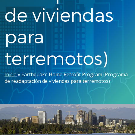
de viviendas
para
terremotos)
Ruta
Inicio
Earthquake Home Retrofit Program (Programa
de readaptación de viviendas para terremotos)
de
navegación