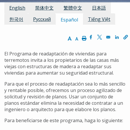
Traducciones disponibles:
English
简体中文
繁體中文
日本語
한국어
Русский
Tiếng Việt
Español
Increase Text Size
Decrease Text Size
Print
Opens in a new w
Opens in a n
Opens
El Programa de readaptación de viviendas para
terremotos invita a los propietarios de las casas más
viejas con estructuras de madera a readaptar sus
viviendas para aumentar su seguridad estructural.
Para que el proceso de readaptación sea lo más sencillo
y rentable posible, ofrecemos un proceso agilizado de
solicitud y revisión de planos. Usar un conjunto de
planos estándar elimina la necesidad de contratar a un
ingeniero o arquitecto para que elabore los planos.
Para beneficiarse de este programa, haga lo siguiente: