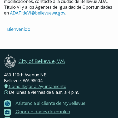
modificaciones, contacte a la ciudad de Bellevue ADA,
Título VI y a los Agentes de Igualdad de Oportunidades
en
ADATitleVI@bellevuewa.gov
.
Translated
Bienvenido 
Pages
Navigation
City of Bellevue, WA
450 110th Avenue NE
Bellevue, WA 98004
Cómo llegar al Ayuntamiento
De lunes a viernes de 8 a.m. a 4 p.m.
Asistencia al cliente de MyBellevue
Footer
Oportunidades de empleo
Menu