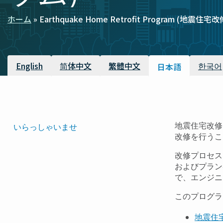
ホーム
Earthquake Home Retrofit Program (地震
パ
ン
く
利用可能な翻訳
English
简体中文
繁體中文
한국어
日本語
ず
Translated
地震住宅改修
いらっしゃいませ
改修を行うこ
Pages
Navigation
改修プロセス
およびプラン
で、エンジニ
このプログラ
地震住