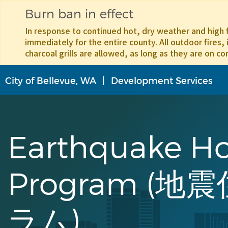
Burn ban in effect
In response to continued hot, dry weather and high f
immediately for the entire county. All outdoor fires, 
charcoal grills are allowed, as long as they are on co
メ
City of Bellevue, WA
Development Services
イ
ン
コ
ン
テ
Earthquake Ho
ン
ツ
に
Program (
移
動
ラム)