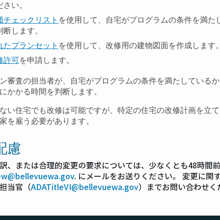
ださい。
価チェックリスト
を使用して、自宅がプログラムの条件を満た
判断します。
れたプランセット
を使用して、改修用の建物図面を作成します
修許可
を申請します。
ン審査の担当者が、自宅がプログラムの条件を満たしているか
にかかる時間を判断します。
ない住宅でも改修は可能ですが、特定の住宅の改修計画を立て
家を雇う必要があります。
配慮
訳、または合理的変更の要求については、少なくとも48時間
iew@bellevuewa.gov
. にメールをお送りください。 変更に関する
担当官（
ADATitleVI@bellevuewa.gov
）までお問い合わせく