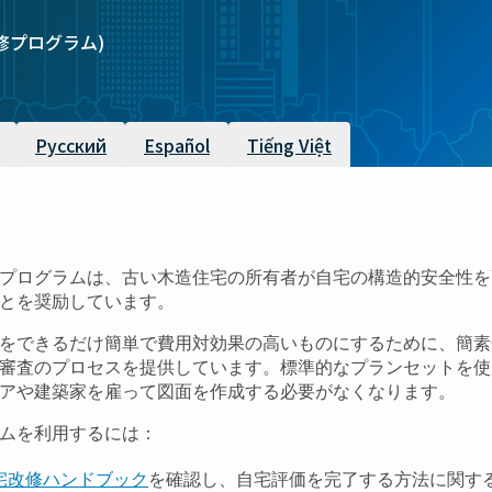
住宅改修プログラム)
Русский
Español
Tiếng Việt
プログラムは、古い木造住宅の所有者が自宅の構造的安全性を
とを奨励しています。
をできるだけ簡単で費用対効果の高いものにするために、簡素
審査のプロセスを提供しています。標準的なプランセットを使
アや建築家を雇って図面を作成する必要がなくなります。
ムを利用するには：
宅改修ハンドブック
を確認し、自宅評価を完了する方法に関す