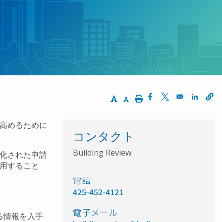
Increase Text Size
Decrease Text Size
Print
Opens in a new wi
Opens in a ne
Opens 
高めるために
コンタクト
Building Review
化された申請
用すること
電話
425-452-4121
電子メール
る情報を入手