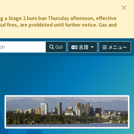
×
ing a Stage 2 burn ban Thursday afternoon, effective
l fires, are prohibited until further notice. Gas and
言語
メニュー
Go!