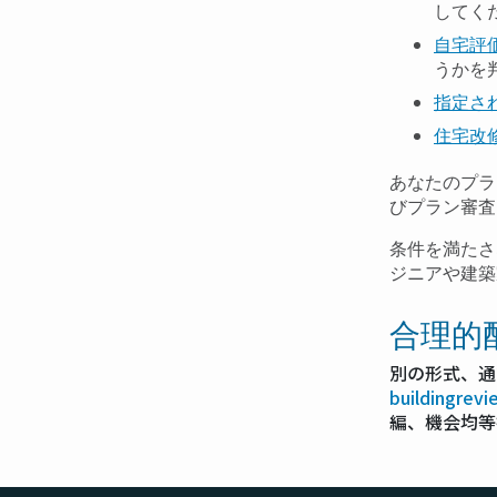
してく
自宅評
うかを
指定さ
住宅改
あなたのプラ
びプラン審査
条件を満たさ
ジニアや建築
合理的
別の形式、通
buildingrev
編、機会均等