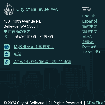
言語
City of Bellevue, WA
English
450 110th Avenue NE
Español
Bellevue, WA 98004
简体中文
市役所の案内
繁體中文
月～金の午前8時～午後4時
日本語
한국어
MyBellevue お客様支援
Pусский
Footer
Tiếng Việt
職業
Menu
Contacts
ADA/公民権法第6編に基づく通知
© 2024 City of Bellevue | All Rights Reserved. |
ADA/Title 