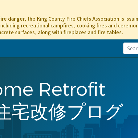
ire danger, the King County Fire Chiefs Association is issu
including recreational campfires, cooking fires and ceremonia
ncrete surfaces, along with fireplaces and fire tables.
me Retrofit
地震住宅改修プログ