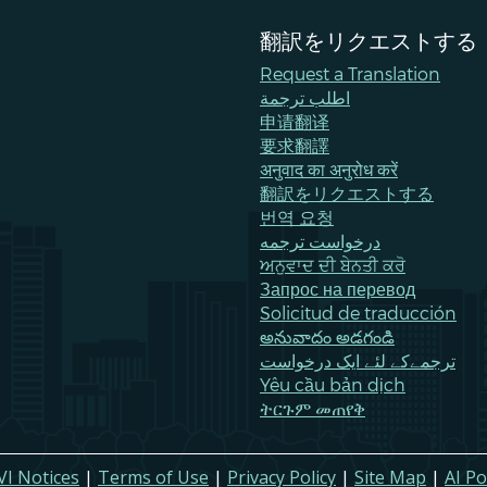
翻訳をリクエストする
Request a Translation
اطلب ترجمة
申请翻译
要求翻譯
अनुवाद का अनुरोध करें
翻訳をリクエストする
번역 요청
درخواست ترجمه
ਅਨੁਵਾਦ ਦੀ ਬੇਨਤੀ ਕਰੋ
Запрос на перевод
Solicitud de traducción
అనువాదం అడగండి
ترجمےکے لئے ایک درخواست
Yêu cầu bản dịch
ትርጉም መጠየቅ
VI Notices
|
Terms of Use
|
Privacy Policy
|
Site Map
|
AI Po