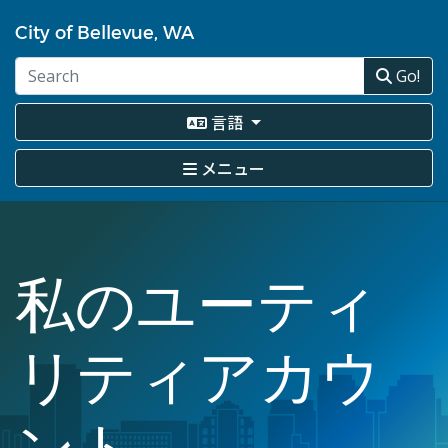
メ
イ
City of Bellevue, WA
ン
コ
Go!
ン
テ
言語
ン
ツ
メニュー
に
移
動
私のユーティ
リティアカウ
ント