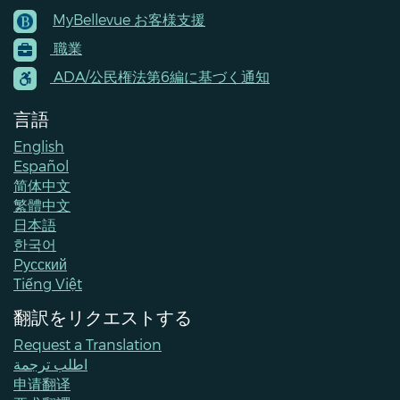
MyBellevue お客様支援
Footer
職業
Menu
Contacts
ADA/公民権法第6編に基づく通知
言語
English
Español
简体中文
繁體中文
日本語
한국어
Pусский
Tiếng Việt
翻訳をリクエストする
Request a Translation
اطلب ترجمة
申请翻译