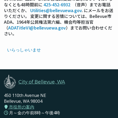
なくとも48時間前に
425-452-6932
（音声）までお電話
いただくか、
Utilities@bellevuewa.gov
. にメールをお送
りください。 変更に関する苦情については、Bellevue市
ADA、1964年公民権法第六編、機会均等担当官
（
ADATitleVI@bellevuewa.gov
）までお問い合わせくだ
さい。
Translated
いらっしゃいませ
Pages
Navigation
City of Bellevue, WA
450 110th Avenue NE
Bellevue, WA 98004
市役所の案内
月～金の午前8時～午後4時