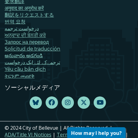
要求翻譯
अनुवाद का अनुरोध करें
翻訳をリクエストする
번역 요청
درخواست ترجمه
ਅਨੁਵਾਦ ਦੀ ਬੇਨਤੀ ਕਰੋ
Запрос на перевод
Solicitud de traducción
అనువాదం అడగండి
ترجمےکے لئے ایک درخواست
Yêu cầu bản dịch
ትርጉም መጠየቅ
ソーシャルメディア
© 2024 City of Bellevue | All Rights Reserved. |
How may I help you?
ADA/Title VI Notices
|
Terms of Use
|
Privacy Policy
|