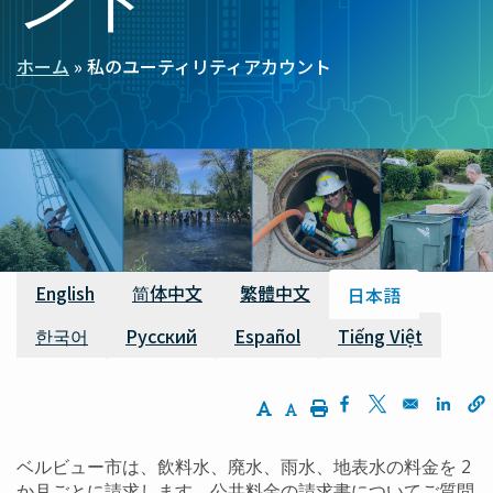
ホーム
私のユーティリティアカウント
パ
ン
く
ず
利用可能な翻訳
English
简体中文
繁體中文
日本語
한국어
Русский
Español
Tiếng Việt
Increase Text Size
Decrease Text Size
Print
Opens in a new w
Opens in a n
Opens
ベルビュー市は、飲料水、廃水、雨水、地表水の料金を 2
か月ごとに請求します。公共料金の請求書についてご質問