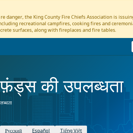
re danger, the King County Fire Chiefs Association is issui
including recreational campfires, cooking fires and ceremonia
crete surfaces, along with fireplaces and fire tables.
 फ़ंड्स की उपलब्धता
लब्धता
Русский
Español
Tiếng Việt