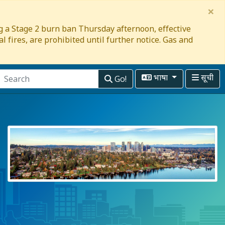
×
ng a Stage 2 burn ban Thursday afternoon, effective
l fires, are prohibited until further notice. Gas and
Go!
भाषा
सूची