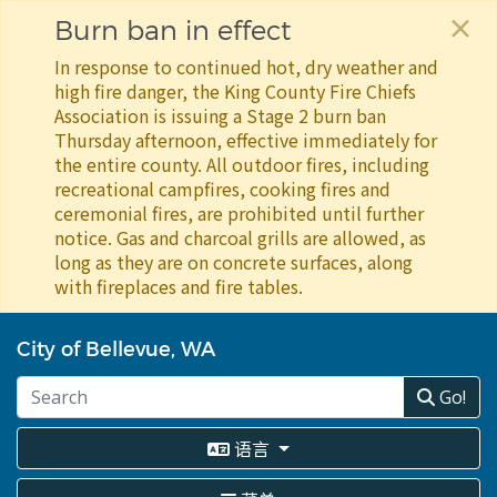
×
Burn ban in effect
In response to continued hot, dry weather and
high fire danger, the King County Fire Chiefs
Association is issuing a Stage 2 burn ban
Thursday afternoon, effective immediately for
the entire county. All outdoor fires, including
recreational campfires, cooking fires and
ceremonial fires, are prohibited until further
notice. Gas and charcoal grills are allowed, as
long as they are on concrete surfaces, along
with fireplaces and fire tables.
跳
转
City of Bellevue, WA
到
主
Go!
要
内
语言
容