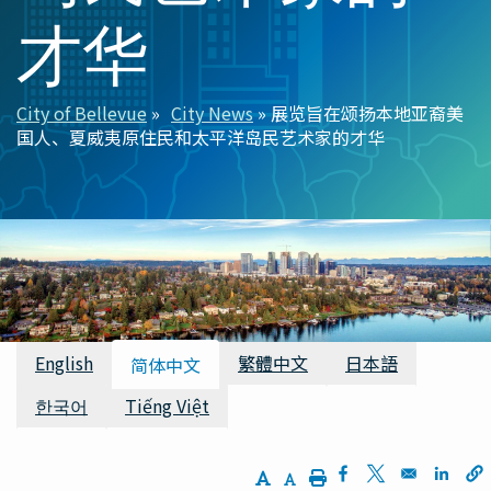
才华
City of Bellevue
City News
展览旨在颂扬本地亚裔美
面
国人、夏威夷原住民和太平洋岛民艺术家的才华
包
屑
可用翻译
English
繁體中文
日本語
简体中文
한국어
Tiếng Việt
Increase Text Size
Decrease Text Size
Print
Opens in a new w
Opens in a n
Opens