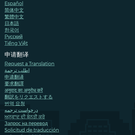
Español
简体中文
繁體中文
日本語
한국어
Pусский
Tiếng Việt
申请翻译
Request a Translation
اطلب ترجمة
申请翻译
要求翻譯
अनुवाद का अनुरोध करें
翻訳をリクエストする
번역 요청
درخواست ترجمه
ਅਨੁਵਾਦ ਦੀ ਬੇਨਤੀ ਕਰੋ
Запрос на перевод
Solicitud de traducción