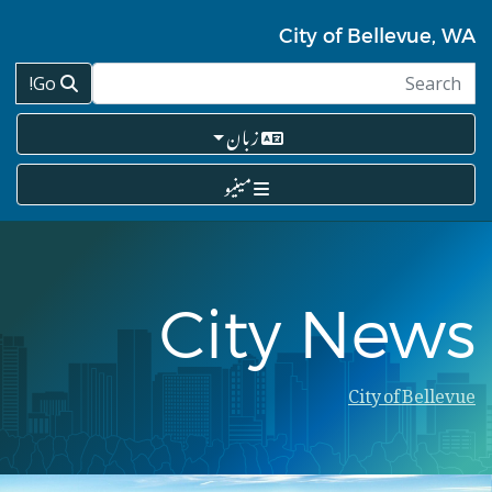
Skip
to
City of Bellevue, WA
main
content
Go!
زبان
مینیو
City News
City of Bellevue
Breadcrumb