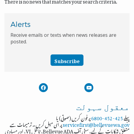
There is no news that matches your search criteria.
Alerts
Receive emails or texts when news releases are
posted.
Subscribe
معقول سہولت
پہلے
425-452-6800
پر فون کریں (صوتی) یا
servicefirst@bellevuewa.gov
پر ای میل کریں۔ ترمیمات سے
متعلق شکایات کے لیے، سٹی آف Bellevue ADA، ٹائٹل VI، اور مساوی