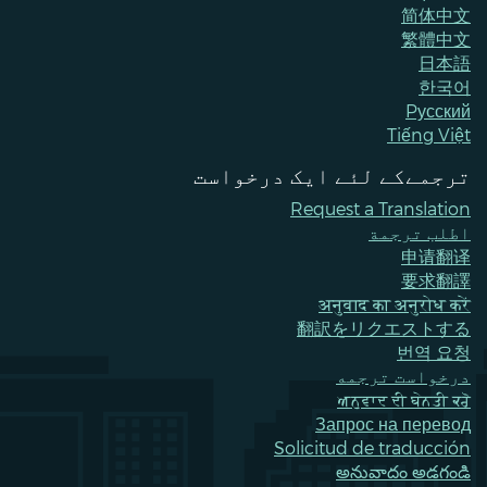
简体中文
繁體中文
日本語
한국어
Pусский
Tiếng Việt
ترجمےکے لئے ایک درخواست
Request a Translation
اطلب ترجمة
申请翻译
要求翻譯
अनुवाद का अनुरोध करें
翻訳をリクエストする
번역 요청
درخواست ترجمه
ਅਨੁਵਾਦ ਦੀ ਬੇਨਤੀ ਕਰੋ
Запрос на перевод
Solicitud de traducción
అనువాదం అడగండి