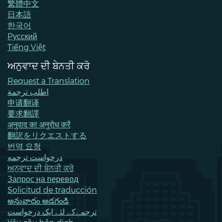
繁體中文
日本語
한국어
Pусский
Tiếng Việt
ਅਨੁਵਾਦ ਦੀ ਬੇਨਤੀ ਕਰੋ
Request a Translation
اطلب ترجمة
申请翻译
要求翻譯
अनुवाद का अनुरोध करें
翻訳をリクエストする
번역 요청
درخواست ترجمه
ਅਨੁਵਾਦ ਦੀ ਬੇਨਤੀ ਕਰੋ
Запрос на перевод
Solicitud de traducción
అనువాదం అడగండి
ترجمےکے لئے ایک درخواست