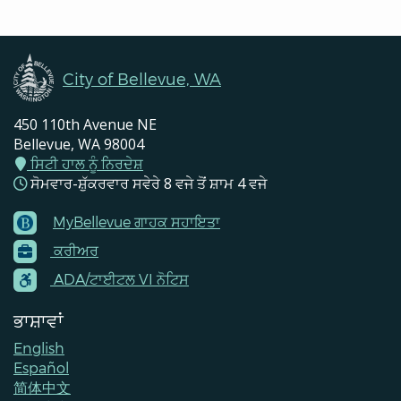
City of Bellevue, WA
450 110th Avenue NE
Bellevue, WA 98004
ਸਿਟੀ ਹਾਲ ਨੂੰ ਨਿਰਦੇਸ਼
ਸੋਮਵਾਰ-ਸ਼ੁੱਕਰਵਾਰ ਸਵੇਰੇ 8 ਵਜੇ ਤੋਂ ਸ਼ਾਮ 4 ਵਜੇ
MyBellevue ਗਾਹਕ ਸਹਾਇਤਾ
Footer
ਕਰੀਅਰ
Menu
Contacts
ADA/ਟਾਈਟਲ VI ਨੋਟਿਸ
ਭਾਸ਼ਾਵਾਂ
English
Español
简体中文