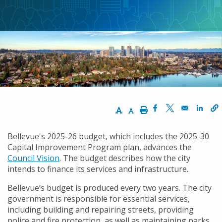
Increase Text Size
Decrease Text Size
Print
Opens in a new 
Opens in a n
Opens
Bellevue's 2025-26 budget, which includes the 2025-30
Capital Improvement Program plan, advances the
Council Vision
. The budget describes how the city
intends to finance its services and infrastructure.
Bellevue’s budget is produced every two years. The city
government is responsible for essential services,
including building and repairing streets, providing
police and fire protection, as well as maintaining parks,