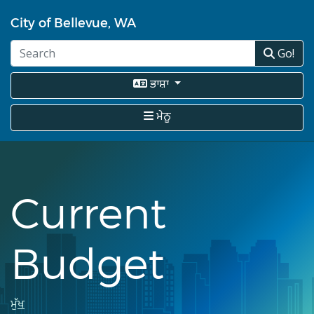
Skip
City of Bellevue, WA
to
main
Go!
content
ਭਾਸ਼ਾ
ਮੇਨੂ
Current
Budget
Breadcrumb
ਮੁੱਖ