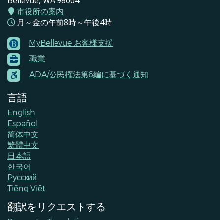
Bellevue, WA 98004
市役所の案内
月～金の午前8時～午後4時
MyBellevue お客様支援
Footer
職業
Menu
Contacts
ADA/公民権法第6編に基づく通知
言語
English
Español
简体中文
繁體中文
日本語
한국어
Pусский
Tiếng Việt
翻訳をリクエストする