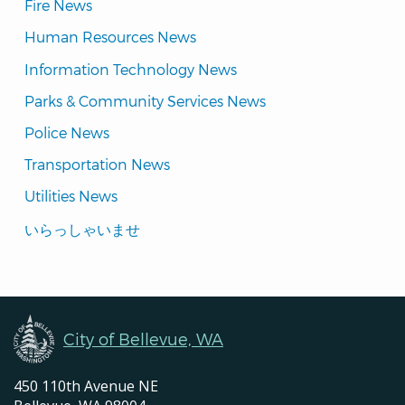
Fire News
Human Resources News
Information Technology News
Parks & Community Services News
Police News
Transportation News
Utilities News
Translated
いらっしゃいませ
Pages
Navigation
City of Bellevue, WA
450 110th Avenue NE