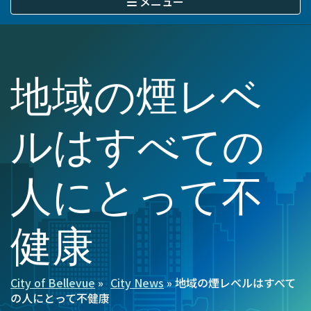
メニュー
に
移
動
地域の煙レベ
ルはすべての
人にとって不
健康
City of Bellevue
City News
地域の煙レベルはすべて
パ
の人にとって不健康