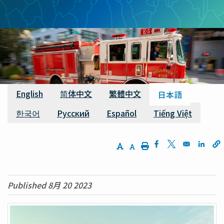
ン
く
ず
利用可能な翻訳
English
简体中文
繁體中文
日本語
한국어
Русский
Español
Tiếng Việt
Increase Text Size
Decrease Text Size
Print
Opens in a new w
Opens in a n
Opens
Published 8月 20 2023