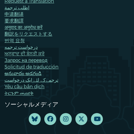
Request a Translation
اطلب ترجمة
申请翻译
要求翻譯
अनुवाद का अनुरोध करें
翻訳をリクエストする
번역 요청
درخواست ترجمه
ਅਨੁਵਾਦ ਦੀ ਬੇਨਤੀ ਕਰੋ
Запрос на перевод
Solicitud de traducción
అనువాదం అడగండి
ترجمےکے لئے ایک درخواست
Yêu cầu bản dịch
ትርጉም መጠየቅ
ソーシャルメディア