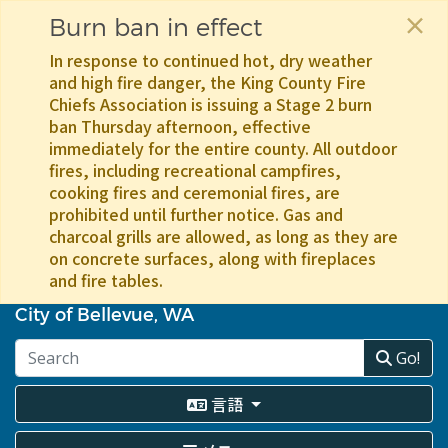
×
Burn ban in effect
In response to continued hot, dry weather
and high fire danger, the King County Fire
Chiefs Association is issuing a Stage 2 burn
ban Thursday afternoon, effective
immediately for the entire county. All outdoor
fires, including recreational campfires,
cooking fires and ceremonial fires, are
prohibited until further notice. Gas and
charcoal grills are allowed, as long as they are
on concrete surfaces, along with fireplaces
and fire tables.
メ
イ
City of Bellevue, WA
ン
コ
Go!
ン
テ
言語
ン
ツ