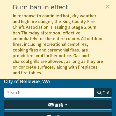
×
Burn ban in effect
In response to continued hot, dry weather
and high fire danger, the King County Fire
Chiefs Association is issuing a Stage 2 burn
ban Thursday afternoon, effective
immediately for the entire county. All outdoor
fires, including recreational campfires,
cooking fires and ceremonial fires, are
prohibited until further notice. Gas and
charcoal grills are allowed, as long as they are
on concrete surfaces, along with fireplaces
and fire tables.
メ
イ
City of Bellevue, WA
ン
コ
Go!
ン
テ
言語
ン
ツ