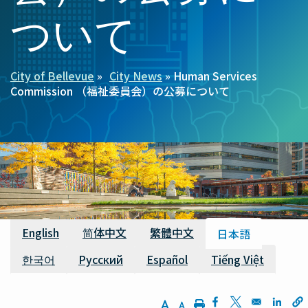
ついて
City of Bellevue
City News
Human Services
パ
Commission （福祉委員会）の公募について
ン
く
ず
利用可能な翻訳
English
简体中文
繁體中文
日本語
한국어
Русский
Español
Tiếng Việt
Increase Text Size
Decrease Text Size
Print