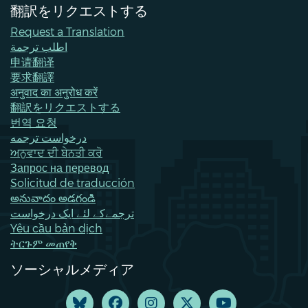
翻訳をリクエストする
Request a Translation
اطلب ترجمة
申请翻译
要求翻譯
अनुवाद का अनुरोध करें
翻訳をリクエストする
번역 요청
درخواست ترجمه
ਅਨੁਵਾਦ ਦੀ ਬੇਨਤੀ ਕਰੋ
Запрос на перевод
Solicitud de traducción
అనువాదం అడగండి
ترجمےکے لئے ایک درخواست
Yêu cầu bản dịch
ትርጉም መጠየቅ
ソーシャルメディア