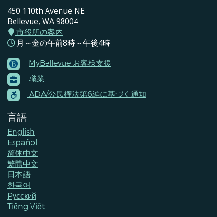
450 110th Avenue NE
Bellevue, WA 98004
市役所の案内
月～金の午前8時～午後4時
MyBellevue お客様支援
Footer
職業
Menu
Contacts
ADA/公民権法第6編に基づく通知
言語
English
Español
简体中文
繁體中文
日本語
한국어
Pусский
Tiếng Việt