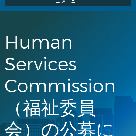
メニュー
に
移
動
Human
Services
Commission
（福祉委員
会）の公募に