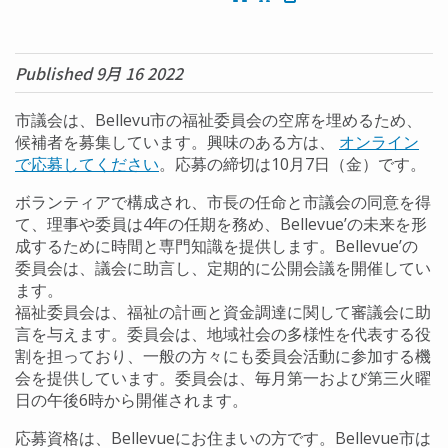
Opens in a new w
Opens in a n
Opens
Published 9月 16 2022
市議会は、Bellevu市の福祉委員会の空席を埋めるため、
候補者を募集しています。興味のある方は、
オンライン
で応募してください
。応募の締切は10月7日（金）です。
ボランティアで構成され、市長の任命と市議会の同意を得
て、理事や委員は4年の任期を務め、Bellevue’の未来を形
成するために時間と専門知識を提供します。Bellevue’の
委員会は、議会に助言し、定期的に公開会議を開催してい
ます。
福祉委員会は、福祉の計画と資金調達に関して審議会に助
言を与えます。委員会は、地域社会の多様性を代表する役
割を担っており、一般の方々にも委員会活動に参加する機
会を提供しています。委員会は、毎月第一および第三火曜
日の午後6時から開催されます。
応募資格は、Bellevueにお住まいの方です。Bellevue市は