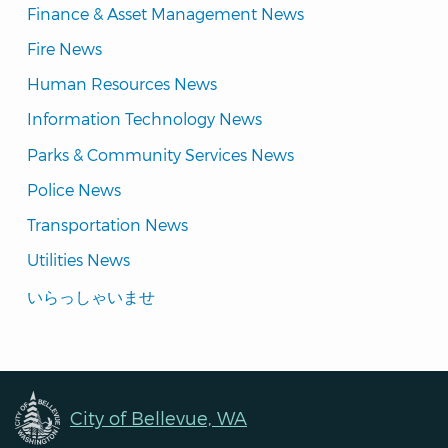
Finance & Asset Management News
Fire News
Human Resources News
Information Technology News
Parks & Community Services News
Police News
Transportation News
Utilities News
Translated
いらっしゃいませ
Pages
Navigation
City of Bellevue, WA