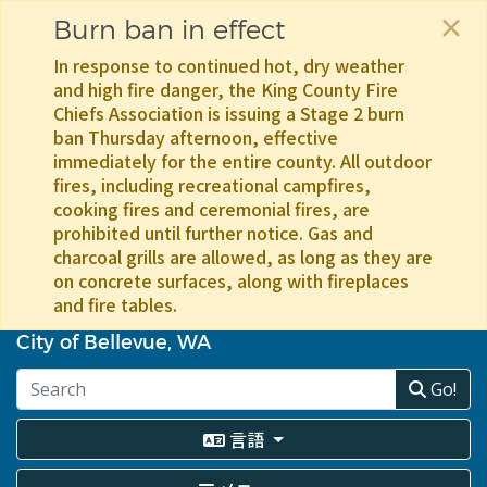
×
Burn ban in effect
In response to continued hot, dry weather
and high fire danger, the King County Fire
Chiefs Association is issuing a Stage 2 burn
ban Thursday afternoon, effective
immediately for the entire county. All outdoor
fires, including recreational campfires,
cooking fires and ceremonial fires, are
prohibited until further notice. Gas and
charcoal grills are allowed, as long as they are
on concrete surfaces, along with fireplaces
and fire tables.
メ
イ
City of Bellevue, WA
ン
コ
Go!
ン
テ
言語
ン
ツ