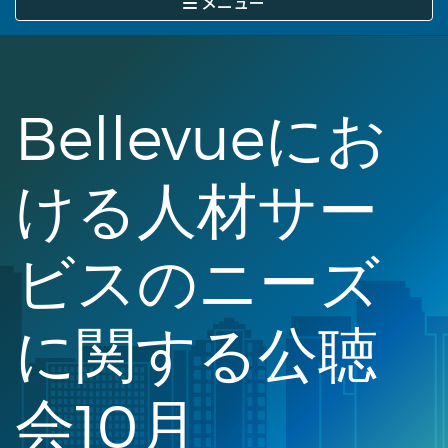
メニュー
に
移
動
Bellevueにお
ける人材サー
ビスのニーズ
に関する公聴
会10月