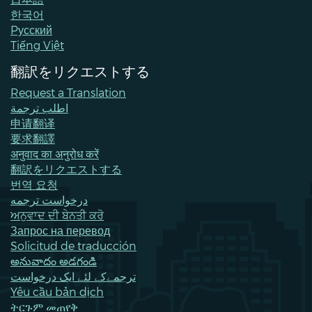
한국어
Pусский
Tiếng Việt
翻訳をリクエストする
Request a Translation
اطلب ترجمة
申请翻译
要求翻譯
अनुवाद का अनुरोध करें
翻訳をリクエストする
번역 요청
درخواست ترجمه
ਅਨੁਵਾਦ ਦੀ ਬੇਨਤੀ ਕਰੋ
Запрос на перевод
Solicitud de traducción
అనువాదం అడగండి
ترجمےکے لئے ایک درخواست
Yêu cầu bản dịch
ትርጉም መጠየቅ