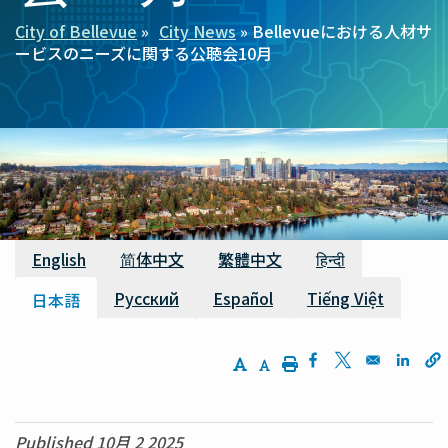
City of Bellevue
City News
Bellevueにおける人材サ
パ
ービスのニーズに関する公聴会10月
ン
く
ず
利用可能な翻訳
English
简体中文
繁體中文
हिन्दी
Русский
Español
Tiếng Việt
日本語
Increase Text Size
Decrease Text Size
Print
Opens in a new w
Opens in a n
Opens
Published 10月 2 2025