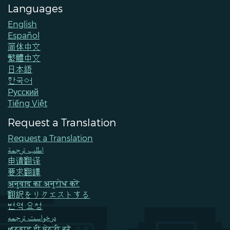
Languages
English
Español
简体中文
繁體中文
日本語
한국어
Pусский
Tiếng Việt
Request a Translation
Request a Translation
اطلب ترجمة
申请翻译
要求翻譯
अनुवाद का अनुरोध करें
翻訳をリクエストする
번역 요청
درخواست ترجمه
ਅਨੁਵਾਦ ਦੀ ਬੇਨਤੀ ਕਰੋ