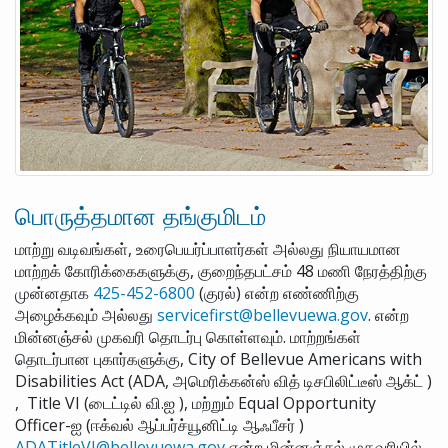
பொருத்தமான தங்குமிடம்
மாற்று வடிவங்கள், உரைபெயர்ப்பாளர்கள் அல்லது நியாயமான
மாற்றக் கோரிக்கைகளுக்கு, குறைந்தபட்சம் 48 மணி நேரத்திற்கு
முன்னதாக
425-452-6800
(குரல்) என்ற எண்ணிற்கு
அழைக்கவும் அல்லது
servicefirst@bellevuewa.gov
. என்ற
மின்னஞ்சல் முகவரி தொடர்பு கொள்ளவும். மாற்றங்கள்
தொடர்பான புகார்களுக்கு, City of Bellevue Americans with
Disabilities Act (ADA, அமெரிக்கன்ஸ் வித் டிசபிலிட்டீஸ் ஆக்ட் )
, Title VI (டைட்டில் வி.ஐ ), மற்றும் Equal Opportunity
Officer-ஐ (ஈக்வல் ஆப்பர்ச்யூனிட்டி ஆஃபீசர் )
ADATitleVI@bellevuewa.gov
என்ற மின்னஞ்சல் முகவரியில்