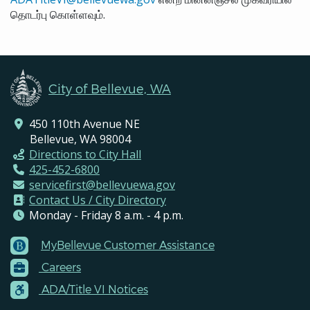
தொடர்பு கொள்ளவும்.
City of Bellevue, WA
450 110th Avenue NE
Bellevue, WA 98004
Directions to City Hall
425-452-6800
servicefirst@bellevuewa.gov
Contact Us / City Directory
Monday - Friday 8 a.m. - 4 p.m.
MyBellevue Customer Assistance
Footer
Careers
Menu
Contacts
ADA/Title VI Notices