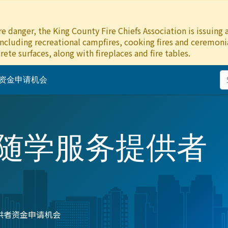
e danger, the King County Fire Chiefs Association is issuing
including recreational campfires, cooking fires and ceremonial
rete surfaces, along with fireplaces and fire tables.
资金申请机会
随学服务提供者
供者资金申请机会