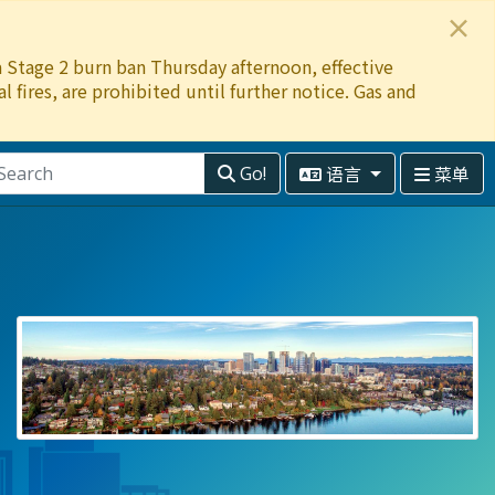
×
 a Stage 2 burn ban Thursday afternoon, effective
 fires, are prohibited until further notice. Gas and
语言
菜单
Go!