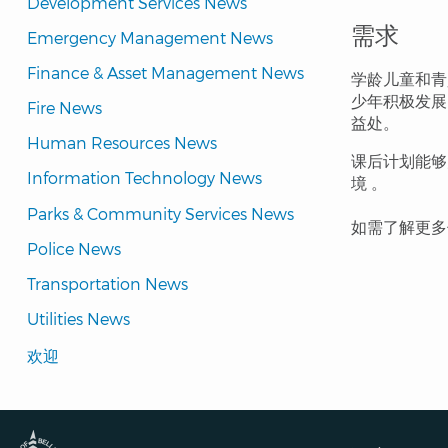
Development Services News
需求
Emergency Management News
Finance & Asset Management News
学龄儿童和青
少年积极发展
Fire News
益处。
Human Resources News
课后计划能够
Information Technology News
境 。
Parks & Community Services News
如需了解更
Police News
Transportation News
Utilities News
Translated
欢迎
Pages
Navigation